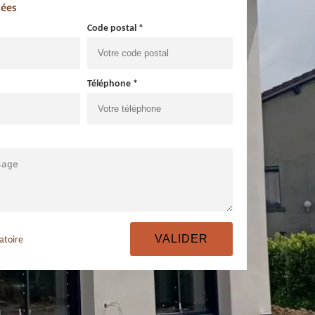
ées
Code postal *
Téléphone *
atoire