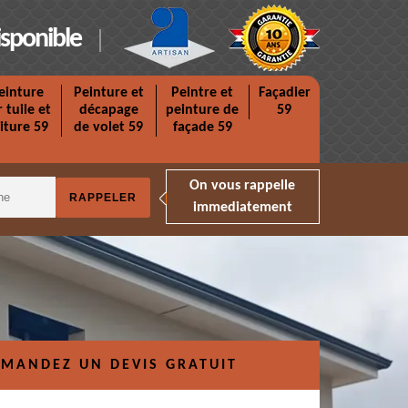
isponible
einture
Peinture et
Peintre et
Façadier
r tuile et
décapage
peinture de
59
iture 59
de volet 59
façade 59
On vous rappelle
immediatement
MANDEZ UN DEVIS GRATUIT