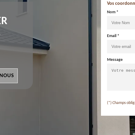
Vos coordonn
Nom *
ER
6
Email *
Message
 NOUS
(*) Champs oblig