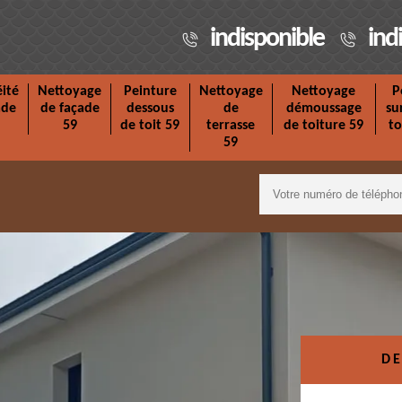
indisponible
ind
ité
Nettoyage
Peinture
Nettoyage
Nettoyage
P
ade
de façade
dessous
de
démoussage
su
59
de toit 59
terrasse
de toiture 59
to
59
DE