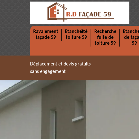
Ravalement
Etanchéité
Recherche
Etanché
façade 59
toiture 59
fuite de
de faç
toiture 59
59
Déplacement et devis gratuits
sans engagement