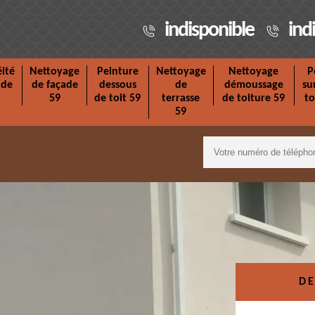
indisponible
ind
ité
Nettoyage
Peinture
Nettoyage
Nettoyage
P
ade
de façade
dessous
de
démoussage
su
59
de toit 59
terrasse
de toiture 59
to
59
DE