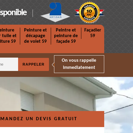
isponible
einture
Peinture et
Peintre et
Façadier
r tuile et
décapage
peinture de
59
iture 59
de volet 59
façade 59
On vous rappelle
immediatement
MANDEZ UN DEVIS GRATUIT