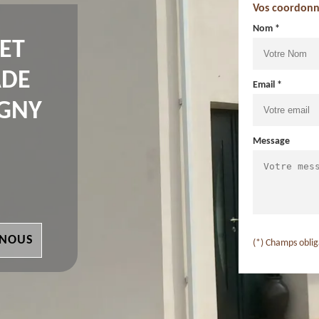
Vos coordonn
Nom *
 ET
ADE
Email *
IGNY
Message
 NOUS
(*) Champs oblig