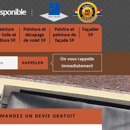
isponible
einture
Peinture et
Peintre et
Façadier
r tuile et
décapage
peinture de
59
iture 59
de volet 59
façade 59
On vous rappelle
immediatement
MANDEZ UN DEVIS GRATUIT