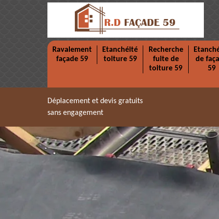
Ravalement
Etanchéité
Recherche
Etanché
façade 59
toiture 59
fuite de
de faç
toiture 59
59
Déplacement et devis gratuits
sans engagement