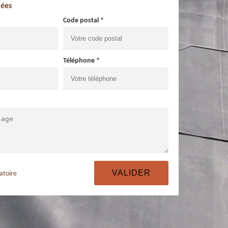
ées
Code postal *
Téléphone *
atoire