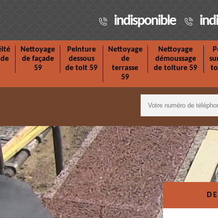
indisponible
ind
ité
Nettoyage
Peinture
Nettoyage
Nettoyage
P
ade
de façade
dessous
de
démoussage
su
59
de toit 59
terrasse
de toiture 59
to
59
DE