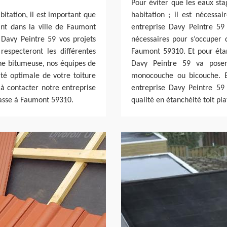
Pour éviter que les eaux stag
bitation, il est important que
habitation ; il est nécessa
ant dans la ville de Faumont
entreprise Davy Peintre 59
 Davy Peintre 59 vos projets
nécessaires pour s’occuper d
respecteront les différentes
Faumont 59310. Et pour étanc
ane bitumeuse, nos équipes de
Davy Peintre 59 va pose
té optimale de votre toiture
monocouche ou bicouche. En
 à contacter notre entreprise
entreprise Davy Peintre 59
rrasse à Faumont 59310.
qualité en étanchéité toit p