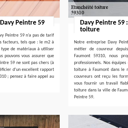
 Davy Peintre 59
Davy Peintre 59 
toiture
vy Peintre 59 n’a pas de tarif
ts facteurs, tels que : le m2 à
Notre entreprise Davy Pein
e type de matériaux à utiliser
métier de couvreur depuis 
ous pouvons vous assurer que
Faumont 59310, nous prop
intre 59 ne sont pas chers (à
professionnels. Nos équipes
éficier d’un excellent rapport
toiture à Faumont dans le 
310 ; pensez à faire appel au
couvreurs ont reçu les form
vous fournir un travail fiab
toiture dans la ville de Fau
Peintre 59.