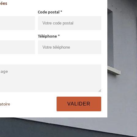
ées
Code postal *
Téléphone *
atoire