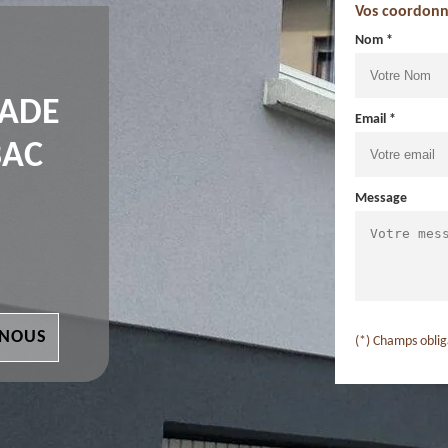
Vos coordonn
Nom *
ÇADE
Email *
BAC
Message
 NOUS
(*) Champs oblig