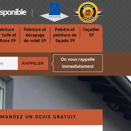
isponible
einture
Peinture et
Peintre et
Façadier
r tuile et
décapage
peinture de
59
iture 59
de volet 59
façade 59
On vous rappelle
immediatement
MANDEZ UN DEVIS GRATUIT