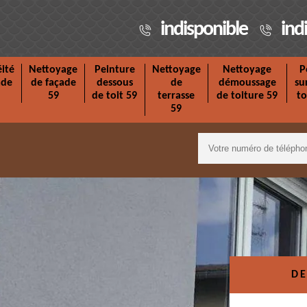
indisponible
ind
ité
Nettoyage
Peinture
Nettoyage
Nettoyage
P
ade
de façade
dessous
de
démoussage
su
59
de toit 59
terrasse
de toiture 59
to
59
DE