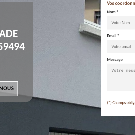
Vos coordonn
Nom *
ÇADE
Email *
59494
Message
 NOUS
(*) Champs oblig