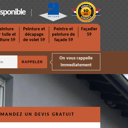
isponible
einture
Peinture et
Peintre et
Façadier
r tuile et
décapage
peinture de
59
iture 59
de volet 59
façade 59
On vous rappelle
immediatement
MANDEZ UN DEVIS GRATUIT