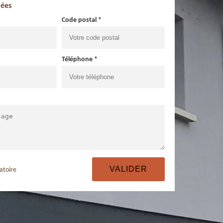
ées
Code postal *
Téléphone *
atoire