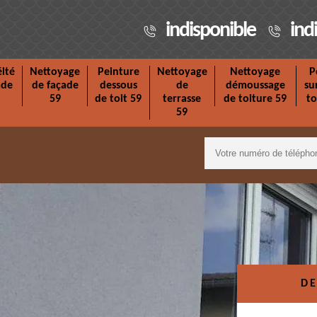
indisponible
ind
ité
Nettoyage
Peinture
Nettoyage
Nettoyage
P
ade
de façade
dessous
de
démoussage
su
59
de toit 59
terrasse
de toiture 59
to
59
DE