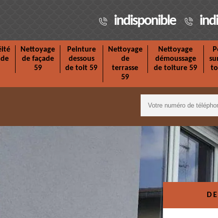
indisponible
ind
ité
Nettoyage
Peinture
Nettoyage
Nettoyage
P
ade
de façade
dessous
de
démoussage
su
59
de toit 59
terrasse
de toiture 59
to
59
DE