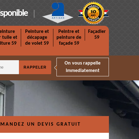
isponible
einture
Peinture et
Peintre et
Façadier
r tuile et
décapage
peinture de
59
iture 59
de volet 59
façade 59
On vous rappelle
immediatement
MANDEZ UN DEVIS GRATUIT