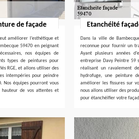
nture de façade
Etanchéité façad
eut améliorer l’esthétique et
Dans la ville de Bambecque
 Bambecque 59470 en peignant
reconnue pour fournir un tr
nécessaires, nos équipes de
Ayant plusieurs années d’
nts types de peintures pour
entreprise Davy Peintre 59 
s RGE, et allons utiliser des
réalisant un ravalement d
rses intempéries pour peindre
hydrofuge, une peinture d
. Nos équipes pourront vous
améliorer les fissures sur v
a hauteur de vos attentes et
nous allons utiliser des prod
pour étanchéifier votre faça