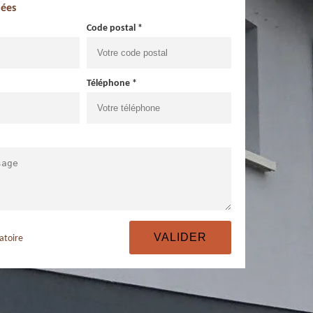
ées
Code postal *
Téléphone *
atoire