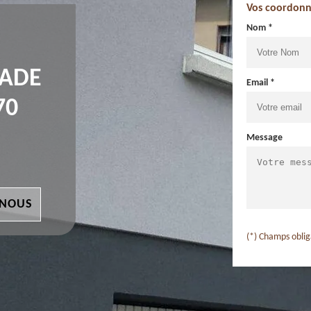
Vos coordonn
Nom *
ÇADE
Email *
70
Message
 NOUS
(*) Champs oblig