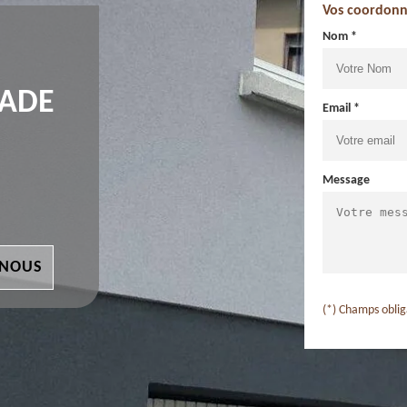
Vos coordonn
Nom *
ÇADE
Email *
Message
 NOUS
(*) Champs oblig