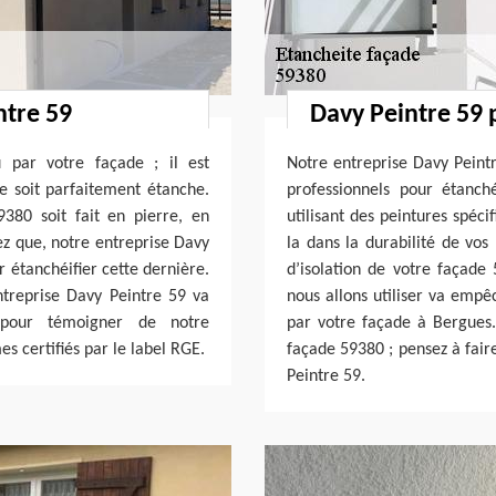
ntre 59
Davy Peintre 59 
u par votre façade ; il est
Notre entreprise Davy Peintr
le soit parfaitement étanche.
professionnels pour étanch
380 soit fait en pierre, en
utilisant des peintures spéci
ez que, notre entreprise Davy
la dans la durabilité de vos
 étanchéifier cette dernière.
d’isolation de votre façad
entreprise Davy Peintre 59 va
nous allons utiliser va empêc
 pour témoigner de notre
par votre façade à Bergues. 
s certifiés par le label RGE.
façade 59380 ; pensez à fair
Peintre 59.