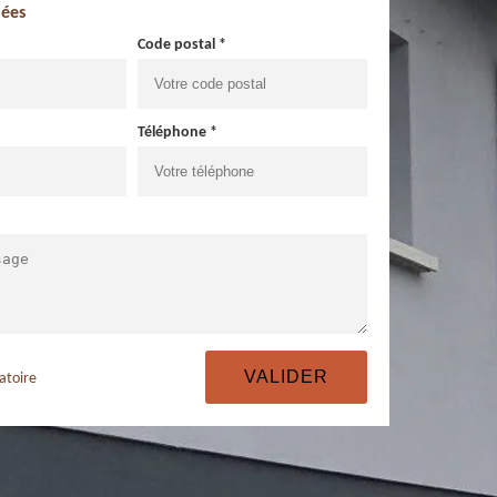
ées
Code postal *
Téléphone *
atoire