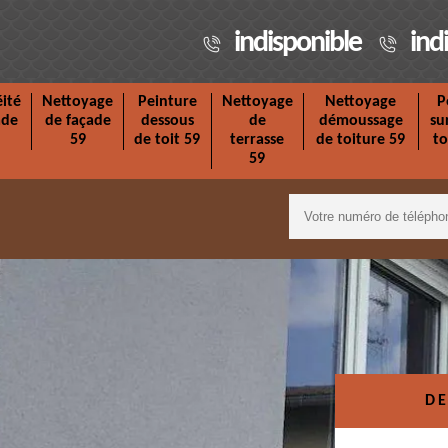
indisponible
ind
ité
Nettoyage
Peinture
Nettoyage
Nettoyage
P
ade
de façade
dessous
de
démoussage
su
59
de toit 59
terrasse
de toiture 59
to
59
DE