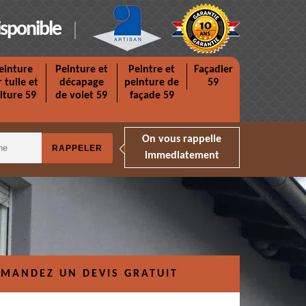
isponible
einture
Peinture et
Peintre et
Façadier
r tuile et
décapage
peinture de
59
iture 59
de volet 59
façade 59
On vous rappelle
immediatement
MANDEZ UN DEVIS GRATUIT