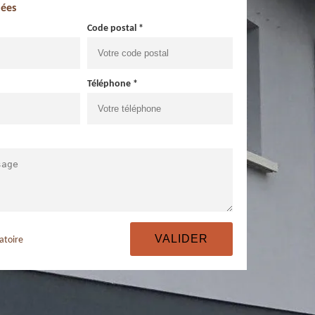
ées
Code postal *
Téléphone *
atoire