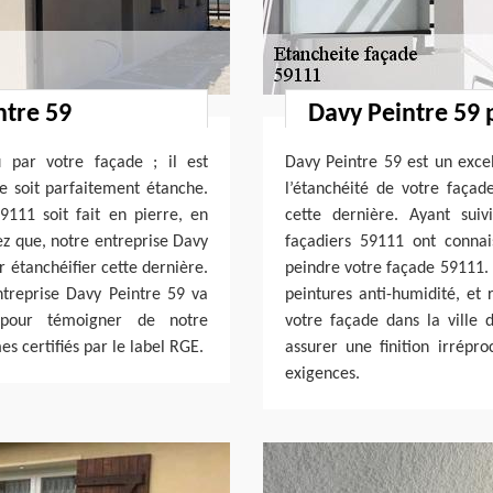
ntre 59
Davy Peintre 59 
u par votre façade ; il est
Davy Peintre 59 est un excel
le soit parfaitement étanche.
l’étanchéité de votre faça
111 soit fait en pierre, en
cette dernière. Ayant suiv
ez que, notre entreprise Davy
façadiers 59111 ont connai
 étanchéifier cette dernière.
peindre votre façade 59111. 
entreprise Davy Peintre 59 va
peintures anti-humidité, et 
 pour témoigner de notre
votre façade dans la ville
s certifiés par le label RGE.
assurer une finition irrépr
exigences.