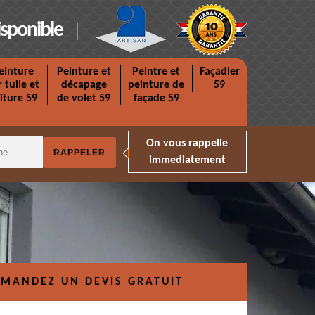
isponible
einture
Peinture et
Peintre et
Façadier
r tuile et
décapage
peinture de
59
iture 59
de volet 59
façade 59
On vous rappelle
immediatement
MANDEZ UN DEVIS GRATUIT