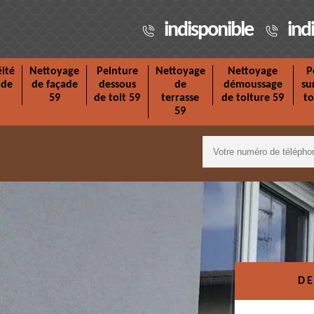
indisponible
ind
ité
Nettoyage
Peinture
Nettoyage
Nettoyage
P
ade
de façade
dessous
de
démoussage
su
59
de toit 59
terrasse
de toiture 59
to
59
DE