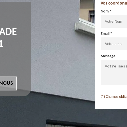
Vos coordonn
Nom *
ÇADE
Email *
1
Message
 NOUS
(*) Champs oblig