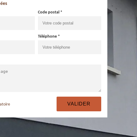
ées
Code postal *
Téléphone *
atoire