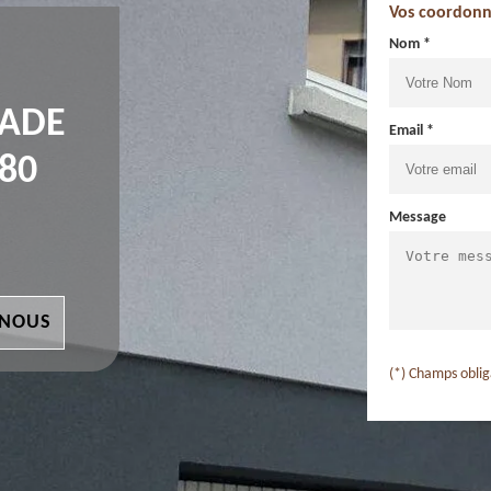
Vos coordonn
Nom *
ÇADE
Email *
80
Message
 NOUS
(*) Champs oblig