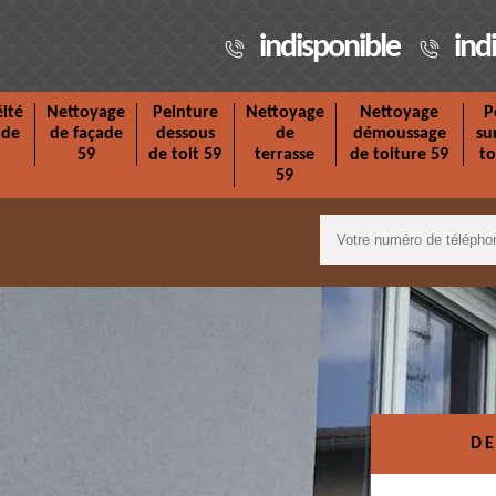
indisponible
ind
ité
Nettoyage
Peinture
Nettoyage
Nettoyage
P
ade
de façade
dessous
de
démoussage
su
59
de toit 59
terrasse
de toiture 59
to
59
DE