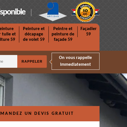
isponible
einture
Peinture et
Peintre et
Façadier
r tuile et
décapage
peinture de
59
iture 59
de volet 59
façade 59
On vous rappelle
immediatement
MANDEZ UN DEVIS GRATUIT