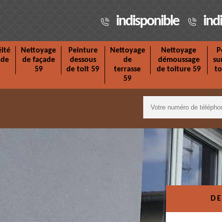
indisponible
ind
ité
Nettoyage
Peinture
Nettoyage
Nettoyage
P
ade
de façade
dessous
de
démoussage
su
59
de toit 59
terrasse
de toiture 59
to
59
DE