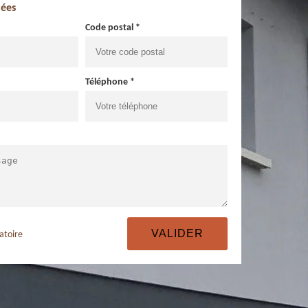
ées
Code postal *
Téléphone *
atoire