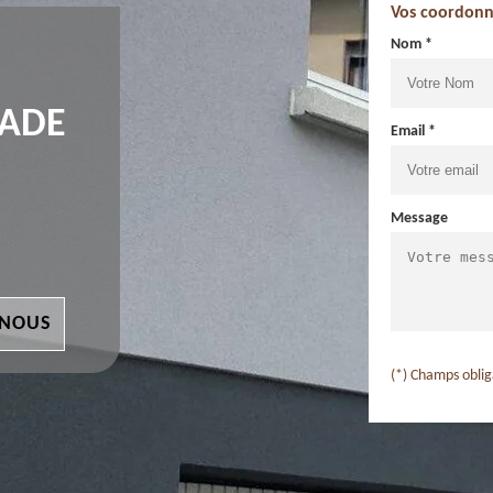
Vos coordonn
Nom *
ÇADE
Email *
Message
 NOUS
(*) Champs oblig