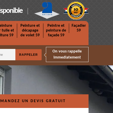
isponible
einture
Peinture et
Peintre et
Façadier
r tuile et
décapage
peinture de
59
iture 59
de volet 59
façade 59
On vous rappelle
immediatement
MANDEZ UN DEVIS GRATUIT