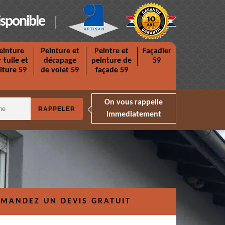
isponible
einture
Peinture et
Peintre et
Façadier
r tuile et
décapage
peinture de
59
iture 59
de volet 59
façade 59
On vous rappelle
immediatement
MANDEZ UN DEVIS GRATUIT