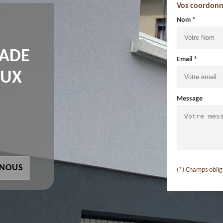
Vos coordonn
Nom *
ÇADE
Email *
EUX
Message
 NOUS
(*) Champs oblig