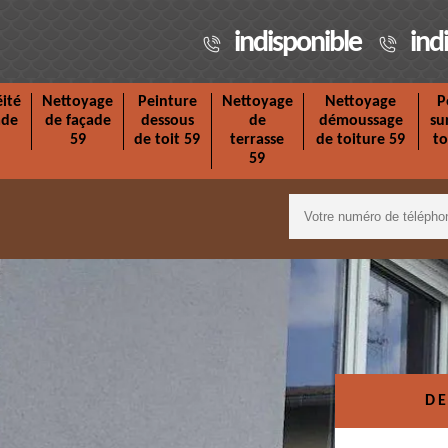
indisponible
ind
ité
Nettoyage
Peinture
Nettoyage
Nettoyage
P
ade
de façade
dessous
de
démoussage
su
59
de toit 59
terrasse
de toiture 59
to
59
DE