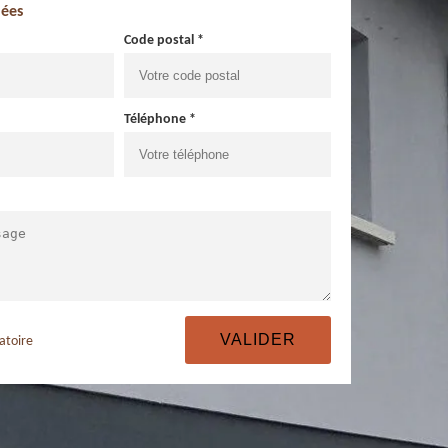
ées
Code postal *
Téléphone *
atoire