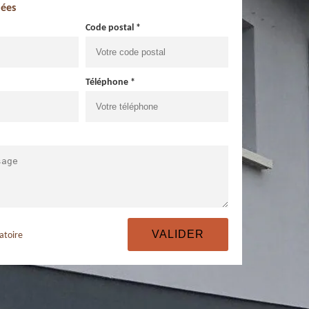
ées
Code postal *
Téléphone *
atoire