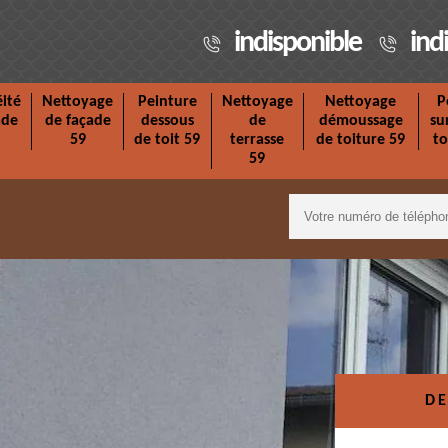
indisponible
ind
ité
Nettoyage
Peinture
Nettoyage
Nettoyage
P
ade
de façade
dessous
de
démoussage
su
59
de toit 59
terrasse
de toiture 59
to
59
DE