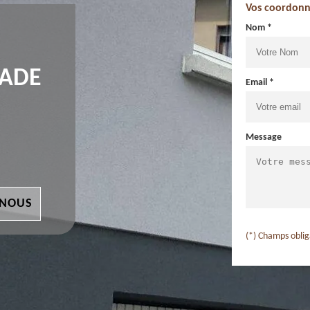
Vos coordonn
Nom *
ÇADE
Email *
Message
 NOUS
(*) Champs oblig