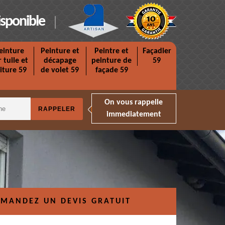
isponible
einture
Peinture et
Peintre et
Façadier
r tuile et
décapage
peinture de
59
iture 59
de volet 59
façade 59
On vous rappelle
immediatement
MANDEZ UN DEVIS GRATUIT