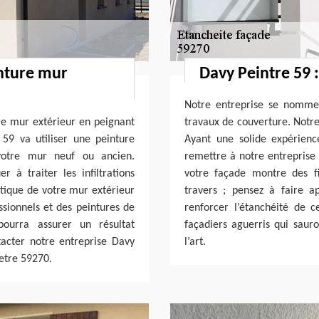
inture mur
Davy Peintre 59 
Notre entreprise se nomme
tre mur extérieur en peignant
travaux de couverture. Notre 
 59 va utiliser une peinture
Ayant une solide expérien
 votre mur neuf ou ancien.
remettre à notre entreprise 
r à traiter les infiltrations
votre façade montre des f
hétique de votre mur extérieur
travers ; pensez à faire a
ssionnels et des peintures de
renforcer l’étanchéité de 
pourra assurer un résultat
façadiers aguerris qui sauro
ntacter notre entreprise Davy
l’art.
letre 59270.