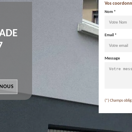
Vos coordonn
Nom *
ÇADE
Email *
7
Message
 NOUS
(*) Champs oblig