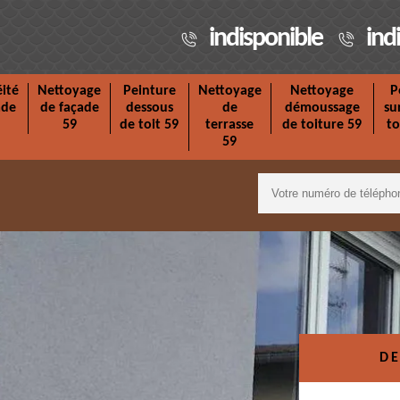
indisponible
ind
ité
Nettoyage
Peinture
Nettoyage
Nettoyage
P
ade
de façade
dessous
de
démoussage
su
59
de toit 59
terrasse
de toiture 59
to
59
DE