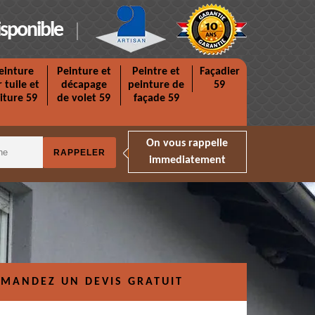
isponible
einture
Peinture et
Peintre et
Façadier
r tuile et
décapage
peinture de
59
iture 59
de volet 59
façade 59
On vous rappelle
immediatement
MANDEZ UN DEVIS GRATUIT