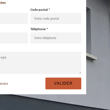
ées
Code postal *
Téléphone *
atoire