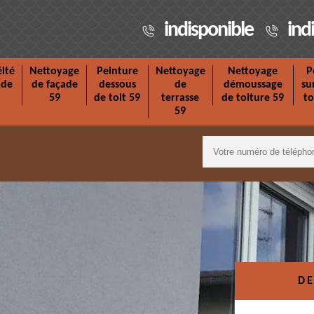
indisponible
ind
ité
Nettoyage
Peinture
Nettoyage
Nettoyage
P
ade
de façade
dessous
de
démoussage
su
59
de toit 59
terrasse
de toiture 59
to
59
DE