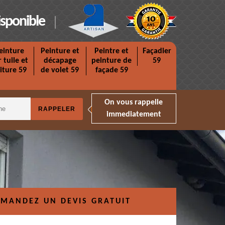
isponible
einture
Peinture et
Peintre et
Façadier
r tuile et
décapage
peinture de
59
iture 59
de volet 59
façade 59
On vous rappelle
immediatement
MANDEZ UN DEVIS GRATUIT