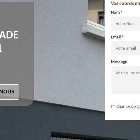
Vos coordonn
Nom *
ÇADE
Email *
1
Message
 NOUS
(*) Champs oblig