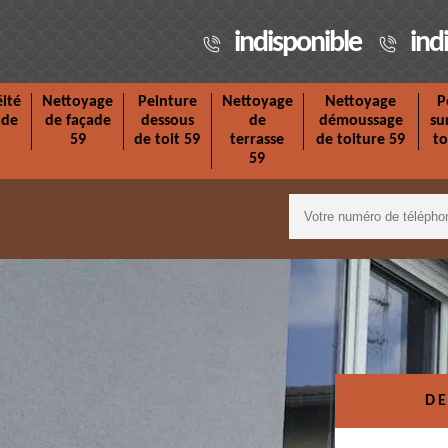
indisponible
ind
ité
Nettoyage
Peinture
Nettoyage
Nettoyage
P
ade
de façade
dessous
de
démoussage
su
59
de toit 59
terrasse
de toiture 59
to
59
DE