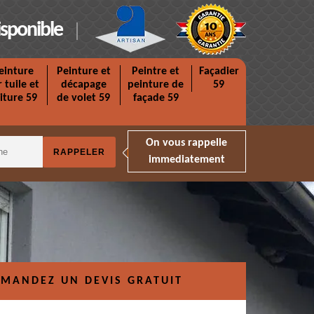
isponible
einture
Peinture et
Peintre et
Façadier
r tuile et
décapage
peinture de
59
iture 59
de volet 59
façade 59
On vous rappelle
immediatement
MANDEZ UN DEVIS GRATUIT