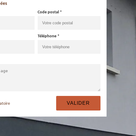
ées
Code postal *
Téléphone *
atoire