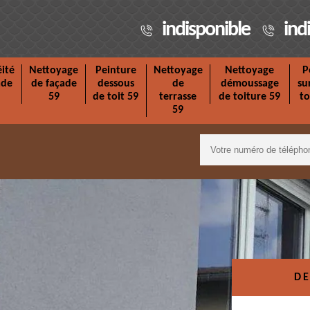
indisponible
ind
ité
Nettoyage
Peinture
Nettoyage
Nettoyage
P
ade
de façade
dessous
de
démoussage
su
59
de toit 59
terrasse
de toiture 59
to
59
DE