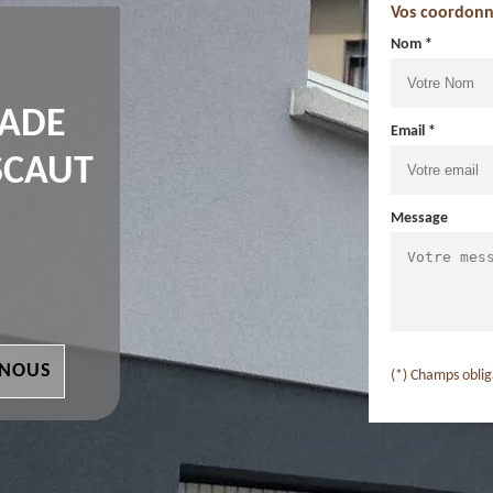
Vos coordonn
Nom *
ÇADE
Email *
SCAUT
Message
 NOUS
(*) Champs oblig