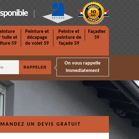
isponible
einture
Peinture et
Peintre et
Façadier
r tuile et
décapage
peinture de
59
iture 59
de volet 59
façade 59
On vous rappelle
immediatement
MANDEZ UN DEVIS GRATUIT