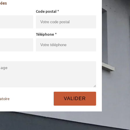
ées
Code postal *
Téléphone *
atoire