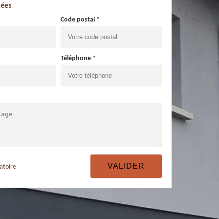
ées
Code postal *
Téléphone *
atoire