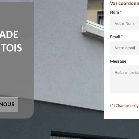
Vos coordonn
Nom *
ÇADE
Email *
TOIS
Message
 NOUS
(*) Champs oblig