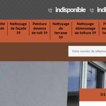
indisponible
ind
ité
Nettoyage
Peinture
Nettoyage
Nettoyage
P
ade
de façade
dessous
de
démoussage
su
59
de toit 59
terrasse
de toiture 59
to
59
DE