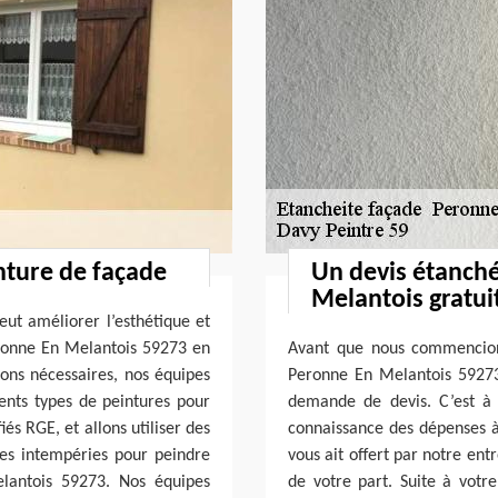
nture de façade
Un devis étanch
Melantois gratui
eut améliorer l’esthétique et
Peronne En Melantois 59273 en
Avant que nous commencions
ions nécessaires, nos équipes
Peronne En Melantois 59273
ents types de peintures pour
demande de devis. C’est à
s RGE, et allons utiliser des
connaissance des dépenses à 
rses intempéries pour peindre
vous ait offert par notre en
lantois 59273. Nos équipes
de votre part. Suite à votr