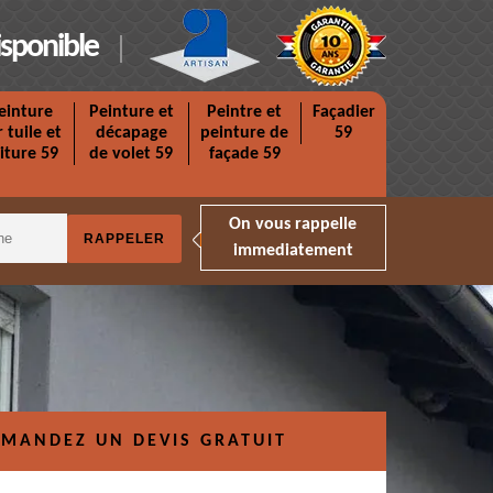
isponible
einture
Peinture et
Peintre et
Façadier
r tuile et
décapage
peinture de
59
iture 59
de volet 59
façade 59
On vous rappelle
immediatement
MANDEZ UN DEVIS GRATUIT