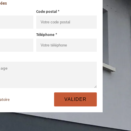
ées
Code postal *
Téléphone *
atoire