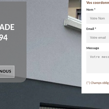
Vos coordonn
Nom *
ÇADE
Email *
94
Message
 NOUS
(*) Champs oblig