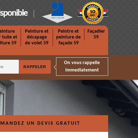
isponible
einture
Peinture et
Peintre et
Façadier
r tuile et
décapage
peinture de
59
iture 59
de volet 59
façade 59
On vous rappelle
immediatement
MANDEZ UN DEVIS GRATUIT