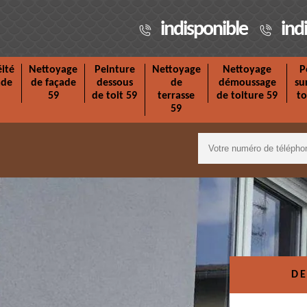
indisponible
ind
ité
Nettoyage
Peinture
Nettoyage
Nettoyage
P
ade
de façade
dessous
de
démoussage
su
59
de toit 59
terrasse
de toiture 59
to
59
DE