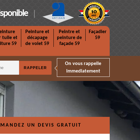
isponible
einture
Peinture et
Peintre et
Façadier
r tuile et
décapage
peinture de
59
iture 59
de volet 59
façade 59
On vous rappelle
immediatement
MANDEZ UN DEVIS GRATUIT