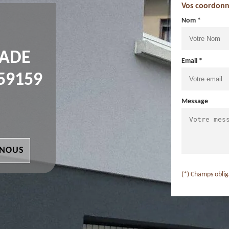
Vos coordonn
Nom *
ÇADE
Email *
59159
Message
 NOUS
(*) Champs oblig