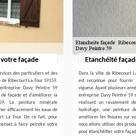
 votre façade
Etanchéité façad
vices des particuliers et des
Dans la ville de Ribecourt 
le de Ribecourt La Tour 59159.
est reconnue pour fournir
 entreprise Davy Peintre 59
vigueur. Ayant plusieurs anné
x de façade et d’améliorer la
entreprise Davy Peintre 59 
59. La peinture minérale
réalisant un ravalement d
her efficacement les eaux de
hydrofuge, une peinture d
urt La Tour. De ce fait, pour
améliorer les fissures sur v
pensez à faire peindre votre
nous allons utiliser des prod
pour étanchéifier votre faça