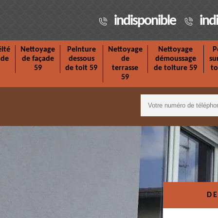
indisponible
ind
ité
Nettoyage
Peinture
Nettoyage
Nettoyage
P
ade
de façade
dessous
de
démoussage
su
59
de toit 59
terrasse
de toiture 59
to
59
DE