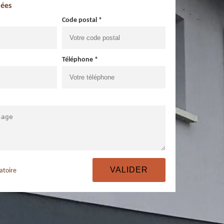
ées
Code postal *
Téléphone *
atoire