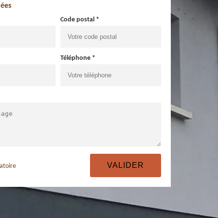
ées
Code postal *
Téléphone *
atoire