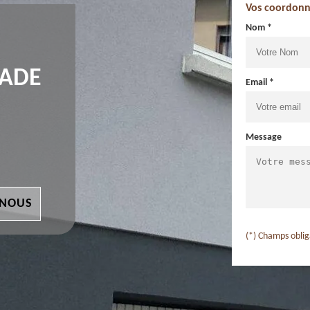
Vos coordonn
Nom *
ÇADE
Email *
Message
 NOUS
(*) Champs oblig