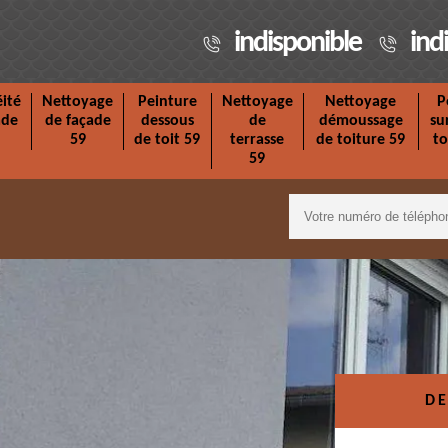
indisponible
ind
ité
Nettoyage
Peinture
Nettoyage
Nettoyage
P
ade
de façade
dessous
de
démoussage
su
59
de toit 59
terrasse
de toiture 59
to
59
DE