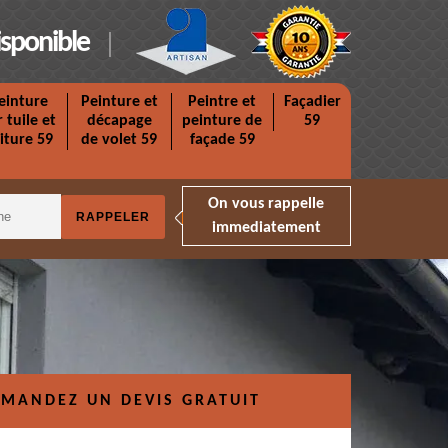
isponible
einture
Peinture et
Peintre et
Façadier
r tuile et
décapage
peinture de
59
iture 59
de volet 59
façade 59
On vous rappelle
immediatement
MANDEZ UN DEVIS GRATUIT