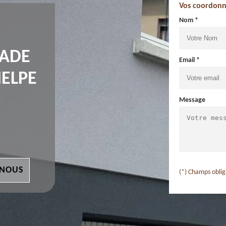
Vos coordonn
Nom *
ÇADE
Email *
HELPE
Message
 NOUS
(*) Champs oblig