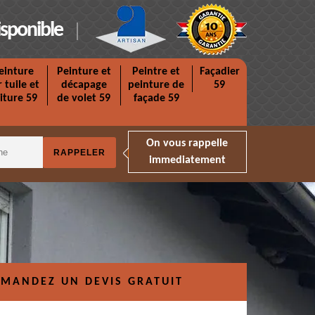
isponible
einture
Peinture et
Peintre et
Façadier
r tuile et
décapage
peinture de
59
iture 59
de volet 59
façade 59
On vous rappelle
immediatement
MANDEZ UN DEVIS GRATUIT