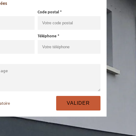
ées
Code postal *
Téléphone *
atoire