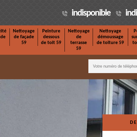
indisponible
ind
ité
Nettoyage
Peinture
Nettoyage
Nettoyage
P
ade
de façade
dessous
de
démoussage
su
59
de toit 59
terrasse
de toiture 59
to
59
DE