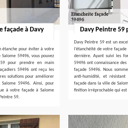
re façade à Davy
Davy Peintre 59 
Davy Peintre 59 est un excel
en étanche pour éviter à votre
l’étanchéité de votre façade
 de Salome 59496, vous pouvez
dernière. Ayant suivi les f
e 59 pour prendre en main
59496 ont connaissance des d
façadiers 59496 ont reçu les
façade 59496. Nous sommes c
res solutions pour améliorer
anti-humidité, et résistan
e Salome 59496. Ainsi, pour
façade dans la ville de Salo
que à votre façade à Salome
finition irréprochable qui est
Peintre 59.