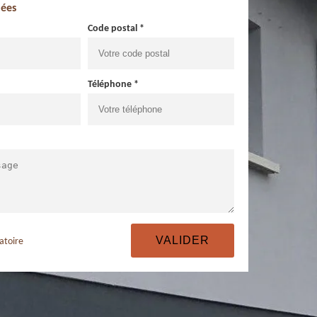
ées
Code postal *
Téléphone *
atoire