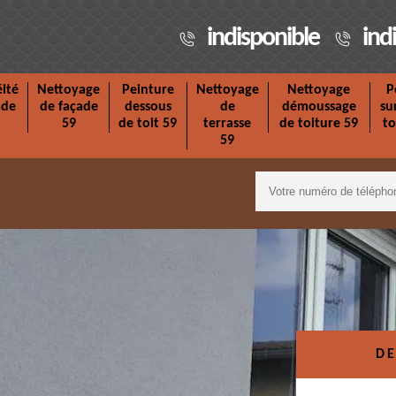
indisponible
ind
ité
Nettoyage
Peinture
Nettoyage
Nettoyage
P
ade
de façade
dessous
de
démoussage
su
59
de toit 59
terrasse
de toiture 59
to
59
DE