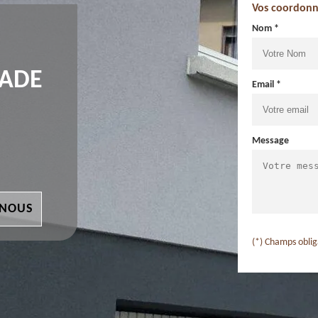
Vos coordonn
Nom *
ÇADE
Email *
Message
 NOUS
(*) Champs oblig