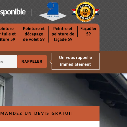
isponible
einture
Peinture et
Peintre et
Façadier
r tuile et
décapage
peinture de
59
iture 59
de volet 59
façade 59
On vous rappelle
immediatement
MANDEZ UN DEVIS GRATUIT