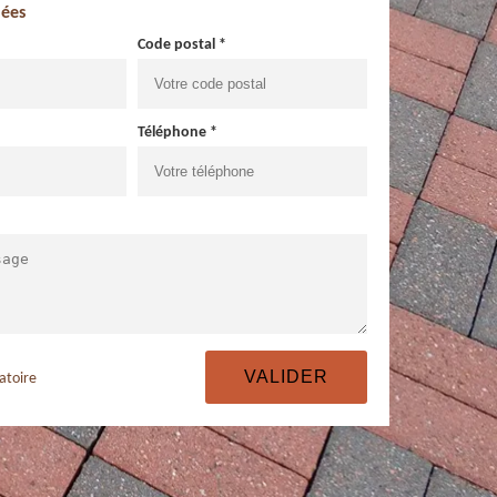
ées
Code postal *
Téléphone *
atoire