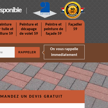
isponible
einture
Peinture et
Peintre et
Façadier
r tuile et
décapage
peinture de
59
iture 59
de volet 59
façade 59
On vous rappelle
immediatement
MANDEZ UN DEVIS GRATUIT