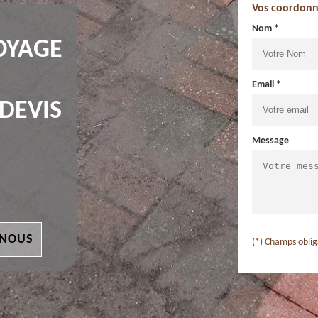
Vos coordonn
Nom *
OYAGE
Email *
 DEVIS
Message
 NOUS
(*) Champs oblig