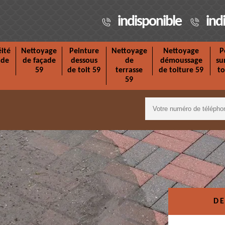
indisponible
ind
ité
Nettoyage
Peinture
Nettoyage
Nettoyage
P
ade
de façade
dessous
de
démoussage
su
59
de toit 59
terrasse
de toiture 59
to
59
DE