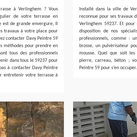
errasse à Verlinghem ? Vous
Installé dans la ville de V
ulier de votre terrasse en
reconnue pour ses travaux d’
e est de grande envergure, Il
Verlinghem 59237. Et pour e
es travaux à votre place pour
disposition de nos spécial
uvez contacter Davy Peintre 59
professionnels, comme : u
les méthodes pour prendre en
brosse, un pulvérisateur pou
sont tous des professionnels
mousse. Quel que soit les 
enir dans tous le 59237 pour
pierre, carreau, béton ; v
pas à contacter Davy Peintre
Peintre 59 pour s’en occuper.
r entretenir votre terrasse à