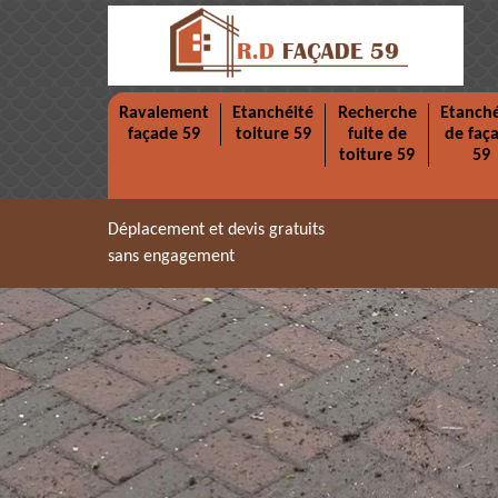
Ravalement
Etanchéité
Recherche
Etanché
façade 59
toiture 59
fuite de
de faç
toiture 59
59
Déplacement et devis gratuits
sans engagement