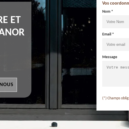
Vos coordonn
Nom *
RE ET
 ANOR
Email *
Message
 NOUS
(*) Champs oblig