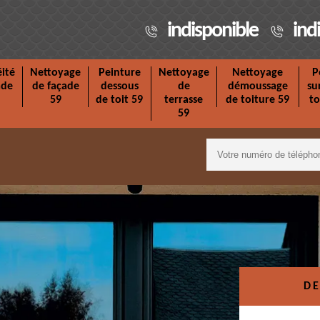
indisponible
ind
ité
Nettoyage
Peinture
Nettoyage
Nettoyage
P
ade
de façade
dessous
de
démoussage
su
59
de toit 59
terrasse
de toiture 59
to
59
DE