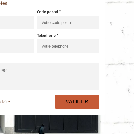
ées
Code postal *
Téléphone *
atoire