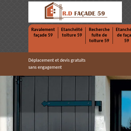
Ravalement
Etanchéité
Recherche
Etanché
façade 59
toiture 59
fuite de
de faç
toiture 59
59
Déplacement et devis gratuits
sans engagement