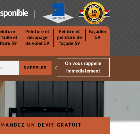
isponible
einture
Peinture et
Peintre et
Façadier
r tuile et
décapage
peinture de
59
iture 59
de volet 59
façade 59
On vous rappelle
immediatement
MANDEZ UN DEVIS GRATUIT