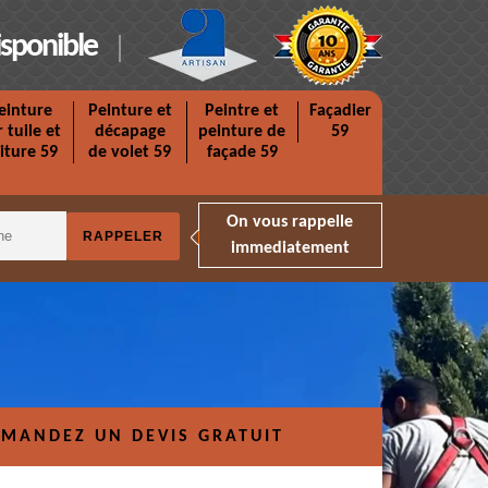
isponible
einture
Peinture et
Peintre et
Façadier
r tuile et
décapage
peinture de
59
iture 59
de volet 59
façade 59
On vous rappelle
immediatement
MANDEZ UN DEVIS GRATUIT