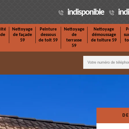
indisponible
ind
ité
Nettoyage
Peinture
Nettoyage
Nettoyage
P
ade
de façade
dessous
de
démoussage
su
59
de toit 59
terrasse
de toiture 59
to
59
DE