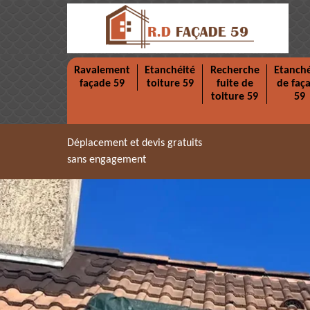
Ravalement
Etanchéité
Recherche
Etanché
façade 59
toiture 59
fuite de
de faç
toiture 59
59
Déplacement et devis gratuits
sans engagement