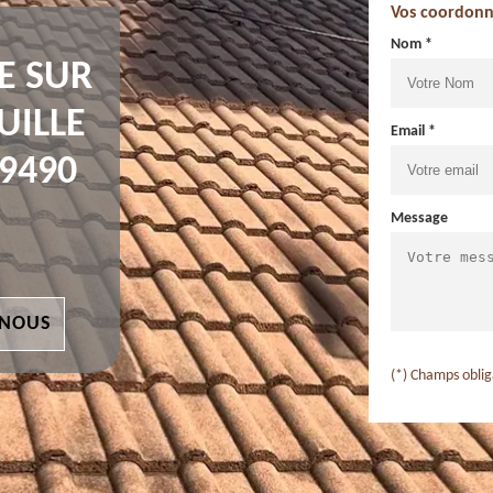
Vos coordonn
Nom *
E SUR
UILLE
Email *
9490
Message
 NOUS
(*) Champs oblig