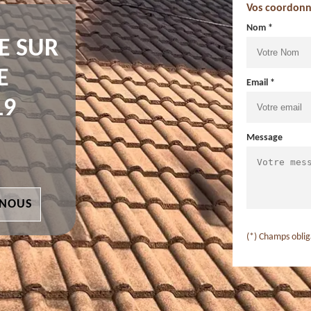
Vos coordonn
Nom *
E SUR
E
Email *
19
Message
 NOUS
(*) Champs oblig