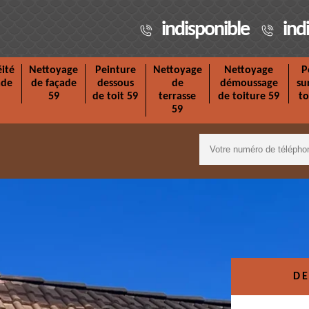
indisponible
ind
ité
Nettoyage
Peinture
Nettoyage
Nettoyage
P
ade
de façade
dessous
de
démoussage
su
59
de toit 59
terrasse
de toiture 59
to
59
DE