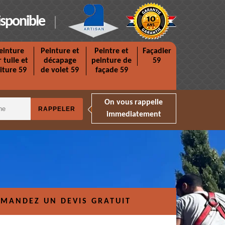
isponible
einture
Peinture et
Peintre et
Façadier
r tuile et
décapage
peinture de
59
iture 59
de volet 59
façade 59
On vous rappelle
immediatement
MANDEZ UN DEVIS GRATUIT