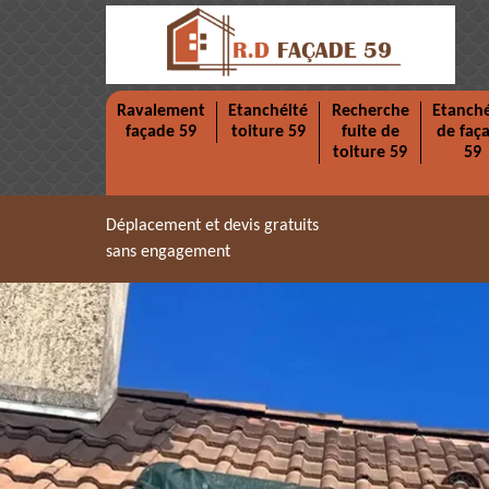
Ravalement
Etanchéité
Recherche
Etanché
façade 59
toiture 59
fuite de
de faç
toiture 59
59
Déplacement et devis gratuits
sans engagement