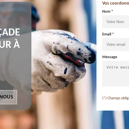
Vos coordonn
Nom *
ÇADE
Email *
UR À
Message
 NOUS
(*) Champs oblig