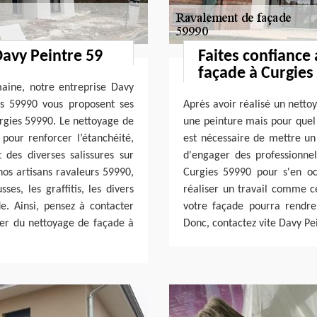
Davy Peintre 59
Faites confiance
façade à Curgies
aine, notre entreprise Davy
rs 59990 vous proposent ses
Après avoir réalisé un nettoy
urgies 59990. Le nettoyage de
une peinture mais pour quel a
 pour renforcer l’étanchéité,
est nécessaire de mettre un 
 des diverses salissures sur
d'engager des professionne
nos artisans ravaleurs 59990,
Curgies 59990 pour s'en oc
es, les graffitis, les divers
réaliser un travail comme ce
e. Ainsi, pensez à contacter
votre façade pourra rendre
ger du nettoyage de façade à
Donc, contactez vite Davy Pe