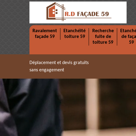
Ravalement
Etanchéité
Recherche
Etanché
façade 59
toiture 59
fuite de
de faç
toiture 59
59
Déplacement et devis gratuits
sans engagement