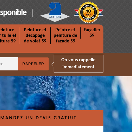
isponible
einture
Peinture et
Peintre et
Façadier
r tuile et
décapage
peinture de
59
iture 59
de volet 59
façade 59
On vous rappelle
immediatement
MANDEZ UN DEVIS GRATUIT