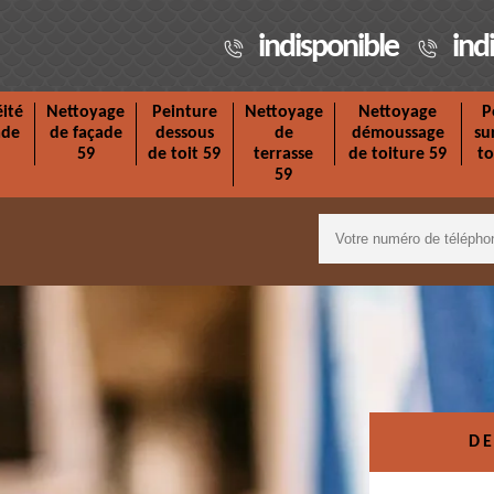
indisponible
ind
ité
Nettoyage
Peinture
Nettoyage
Nettoyage
P
ade
de façade
dessous
de
démoussage
su
59
de toit 59
terrasse
de toiture 59
to
59
DE