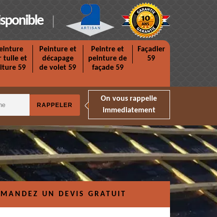
isponible
einture
Peinture et
Peintre et
Façadier
r tuile et
décapage
peinture de
59
iture 59
de volet 59
façade 59
On vous rappelle
immediatement
MANDEZ UN DEVIS GRATUIT