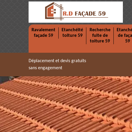
Ravalement
Etanchéité
Recherche
Etanché
façade 59
toiture 59
fuite de
de faç
toiture 59
59
Déplacement et devis gratuits
sans engagement