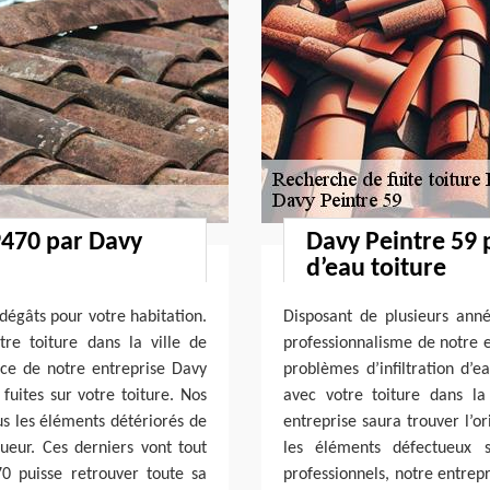
9470 par Davy
Davy Peintre 59 p
d’eau toiture
dégâts pour votre habitation.
Disposant de plusieurs ann
re toiture dans la ville de
professionnalisme de notre e
ice de notre entreprise Davy
problèmes d’infiltration d’e
fuites sur votre toiture. Nos
avec votre toiture dans la
s les éléments détériorés de
entreprise saura trouver l’or
gueur. Ces derniers vont tout
les éléments défectueux s
0 puisse retrouver toute sa
professionnels, notre entrep