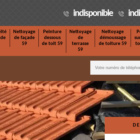
indisponible
ind
ité
Nettoyage
Peinture
Nettoyage
Nettoyage
P
ade
de façade
dessous
de
démoussage
su
59
de toit 59
terrasse
de toiture 59
to
59
DE