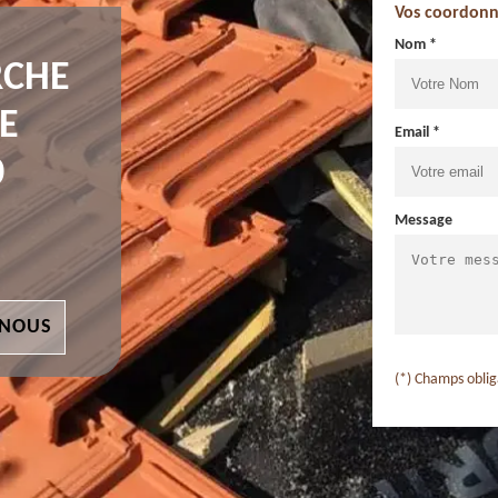
Vos coordonn
Nom *
RCHE
E
Email *
0
Message
 NOUS
(*) Champs oblig