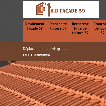
Ravalement
Etanchéité
Recherche
Etanché
façade 59
toiture 59
fuite de
de faç
toiture 59
59
Déplacement et devis gratuits
sans engagement