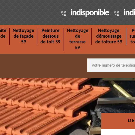
indisponible
ind
ité
Nettoyage
Peinture
Nettoyage
Nettoyage
P
ade
de façade
dessous
de
démoussage
su
59
de toit 59
terrasse
de toiture 59
to
59
DE