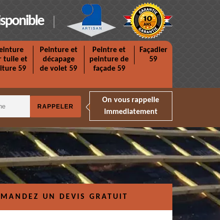
isponible
einture
Peinture et
Peintre et
Façadier
r tuile et
décapage
peinture de
59
iture 59
de volet 59
façade 59
On vous rappelle
immediatement
MANDEZ UN DEVIS GRATUIT