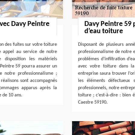
vec Davy Peintre
Davy Peintre 59 p
d’eau toiture
n des fuites sur votre toiture
Disposant de plusieurs ann
e appel au service de notre
professionnalisme de notre e
 disposition les matériels
problèmes d’infiltration d’e
 Peintre 59 pourra assurer un
avec votre toiture dans l
e notre professionnalisme ;
entreprise saura trouver l’or
 réalisons sont accompagnés
les éléments défectueux s
 dommages apparus après la
professionnels, notre entrep
e de 10 ans.
toiture ; c’est-à-dire : bien
Caestre 59190.