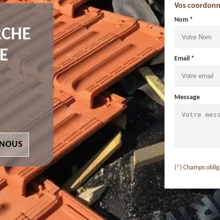
Vos coordonn
Nom *
RCHE
E
Email *
Message
 NOUS
(*) Champs oblig