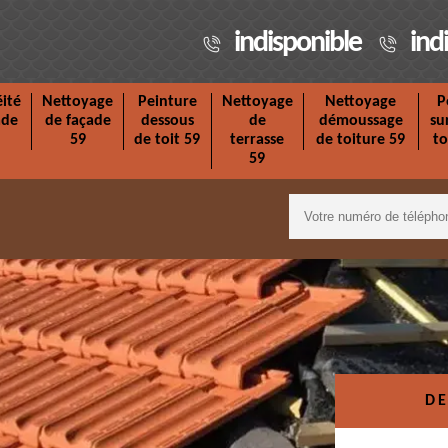
indisponible
ind
ité
Nettoyage
Peinture
Nettoyage
Nettoyage
P
ade
de façade
dessous
de
démoussage
su
59
de toit 59
terrasse
de toiture 59
to
59
DE