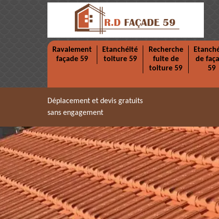
Ravalement
Etanchéité
Recherche
Etanché
façade 59
toiture 59
fuite de
de faç
toiture 59
59
Déplacement et devis gratuits
sans engagement