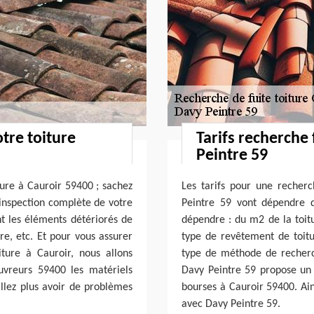
otre toiture
Tarifs recherche 
Peintre 59
ture à Cauroir 59400 ; sachez
Les tarifs pour une recherc
 inspection complète de votre
Peintre 59 vont dépendre de
t les éléments détériorés de
dépendre : du m2 de la toitu
ure, etc. Et pour vous assurer
type de revêtement de toitur
iture à Cauroir, nous allons
type de méthode de recherch
uvreurs 59400 les matériels
Davy Peintre 59 propose un t
allez plus avoir de problèmes
bourses à Cauroir 59400. Ains
avec Davy Peintre 59.