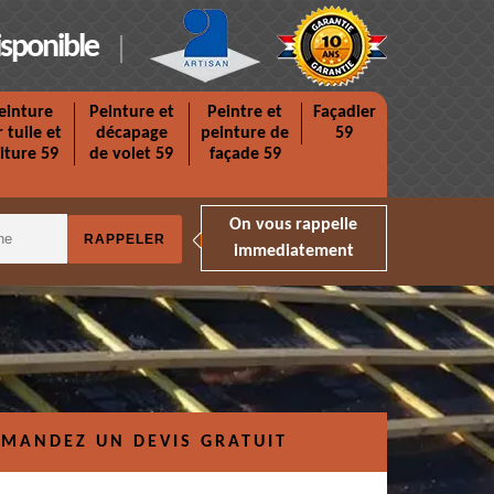
isponible
einture
Peinture et
Peintre et
Façadier
r tuile et
décapage
peinture de
59
iture 59
de volet 59
façade 59
On vous rappelle
immediatement
MANDEZ UN DEVIS GRATUIT