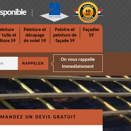
isponible
einture
Peinture et
Peintre et
Façadier
r tuile et
décapage
peinture de
59
iture 59
de volet 59
façade 59
On vous rappelle
immediatement
MANDEZ UN DEVIS GRATUIT