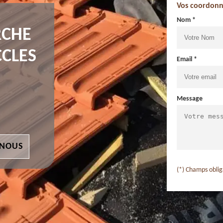
Vos coordonn
Nom *
RCHE
CCLES
Email *
Message
 NOUS
(*) Champs oblig