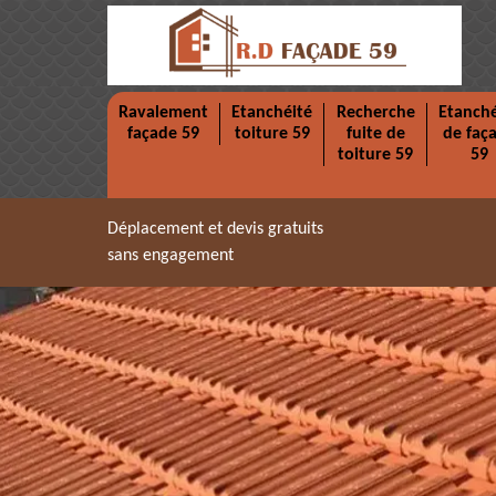
Ravalement
Etanchéité
Recherche
Etanché
façade 59
toiture 59
fuite de
de faç
toiture 59
59
Déplacement et devis gratuits
sans engagement