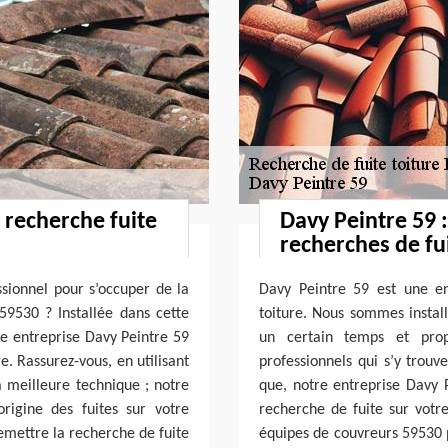
 recherche fuite
Davy Peintre 59 
recherches de fui
ssionnel pour s’occuper de la
Davy Peintre 59 est une en
59530 ? Installée dans cette
toiture. Nous sommes install
re entreprise Davy Peintre 59
un certain temps et prop
e. Rassurez-vous, en utilisant
professionnels qui s’y trouv
a meilleure technique ; notre
que, notre entreprise Davy P
rigine des fuites sur votre
recherche de fuite sur votr
remettre la recherche de fuite
équipes de couvreurs 59530 p