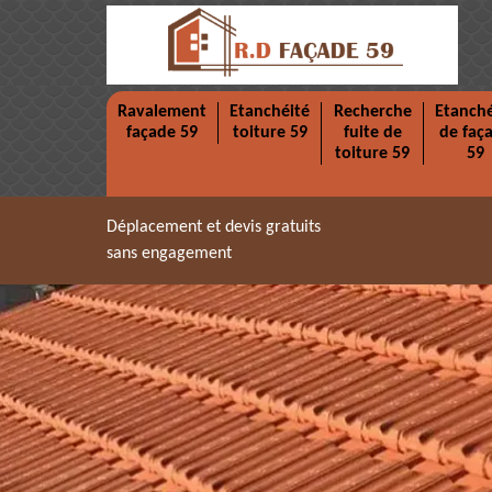
Ravalement
Etanchéité
Recherche
Etanché
façade 59
toiture 59
fuite de
de faç
toiture 59
59
Déplacement et devis gratuits
sans engagement