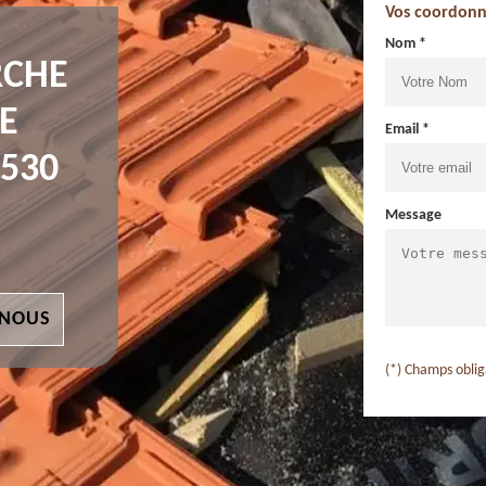
Vos coordonn
Nom *
RCHE
E
Email *
530
Message
 NOUS
(*) Champs oblig