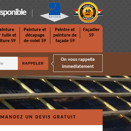
isponible
einture
Peinture et
Peintre et
Façadier
r tuile et
décapage
peinture de
59
iture 59
de volet 59
façade 59
On vous rappelle
immediatement
MANDEZ UN DEVIS GRATUIT