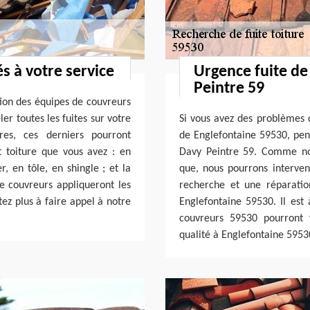
s à votre service
Urgence fuite de
Peintre 59
tion des équipes de couvreurs
er toutes les fuites sur votre
Si vous avez des problèmes d
ires, ces derniers pourront
de Englefontaine 59530, pens
t toiture que vous avez : en
Davy Peintre 59. Comme nou
r, en tôle, en shingle ; et la
que, nous pourrons interven
e couvreurs appliqueront les
recherche et une réparation
tez plus à faire appel à notre
Englefontaine 59530. Il es
couvreurs 59530 pourront v
qualité à Englefontaine 5953