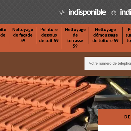
indisponible
ind
ité
Nettoyage
Peinture
Nettoyage
Nettoyage
P
ade
de façade
dessous
de
démoussage
su
59
de toit 59
terrasse
de toiture 59
to
59
DE