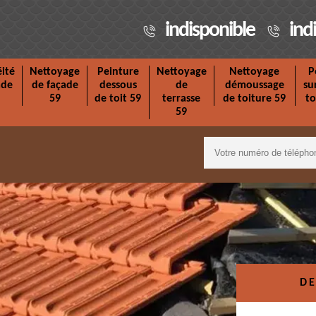
indisponible
ind
ité
Nettoyage
Peinture
Nettoyage
Nettoyage
P
ade
de façade
dessous
de
démoussage
su
59
de toit 59
terrasse
de toiture 59
to
59
DE