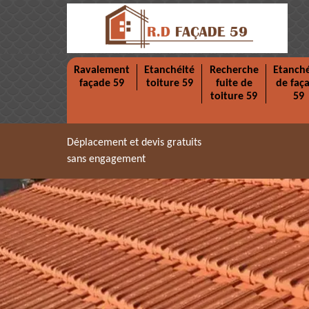
Ravalement
Etanchéité
Recherche
Etanché
façade 59
toiture 59
fuite de
de faç
toiture 59
59
Déplacement et devis gratuits
sans engagement