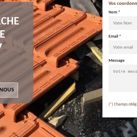
Vos coordonn
Nom *
RCHE
E
Email *
7
Message
 NOUS
(*) Champs oblig