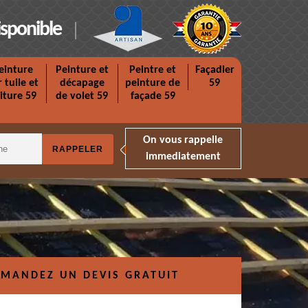
isponible
einture
Peinture et
Peintre et
Façadier
r tuile et
décapage
peinture de
59
iture 59
de volet 59
façade 59
On vous rappelle
immediatement
MANDEZ UN DEVIS GRATUIT