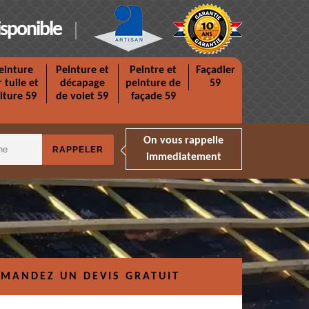
isponible
einture
Peinture et
Peintre et
Façadier
r tuile et
décapage
peinture de
59
iture 59
de volet 59
façade 59
On vous rappelle
immediatement
MANDEZ UN DEVIS GRATUIT