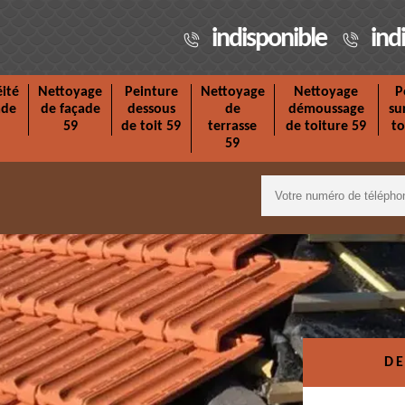
indisponible
ind
ité
Nettoyage
Peinture
Nettoyage
Nettoyage
P
ade
de façade
dessous
de
démoussage
su
59
de toit 59
terrasse
de toiture 59
to
59
DE