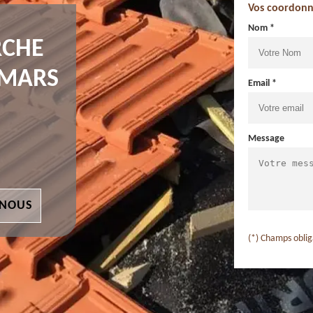
Vos coordonn
Nom *
RCHE
AMARS
Email *
Message
 NOUS
(*) Champs oblig