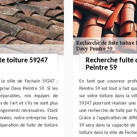
te toiture 59247
Recherche fuite 
Peintre 59
 la ville de Fechain 59247 ;
En tant que couvreur profe
prise Davy Peintre 59. Si les
Peintre 59 est tout à fait qu
réparables, nos équipes de
sur votre toiture dans la v
de l’art et s’ils ne sont plus
59247 pourront réaliser une 
angements nécessaires. Etant
une recherche de fuite par f
années, notre entreprise Davy
Grâce à l’application de dif
éparation de fuite de toiture
59 sera dans la capacité de t
toiture dans la ville de Fech