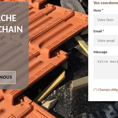
Vos coordonn
Nom *
RCHE
ECHAIN
Email *
Message
 NOUS
(*) Champs oblig