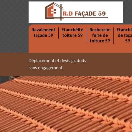
Ravalement
Etanchéité
Recherche
Etanché
façade 59
toiture 59
fuite de
de faç
toiture 59
59
Déplacement et devis gratuits
sans engagement