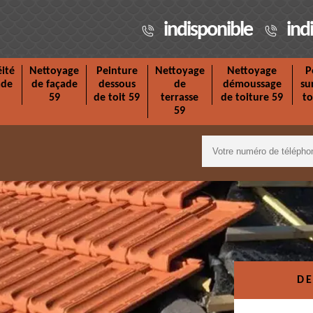
indisponible
ind
ité
Nettoyage
Peinture
Nettoyage
Nettoyage
P
ade
de façade
dessous
de
démoussage
su
59
de toit 59
terrasse
de toiture 59
to
59
DE