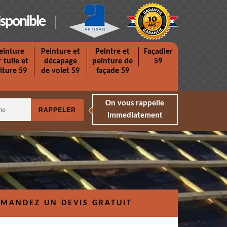
isponible
einture
Peinture et
Peintre et
Façadier
r tuile et
décapage
peinture de
59
iture 59
de volet 59
façade 59
On vous rappelle
immediatement
MANDEZ UN DEVIS GRATUIT