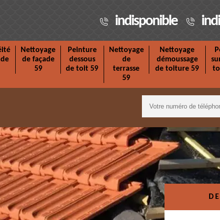
indisponible
ind
ité
Nettoyage
Peinture
Nettoyage
Nettoyage
P
ade
de façade
dessous
de
démoussage
su
59
de toit 59
terrasse
de toiture 59
to
59
DE