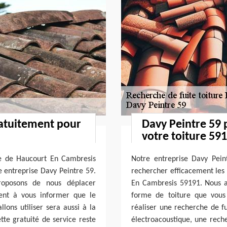
ratuitement pour
Davy Peintre 59 
votre toiture 59
lle de Haucourt En Cambresis
Notre entreprise Davy Pein
e entreprise Davy Peintre 59.
rechercher efficacement les f
proposons de nous déplacer
En Cambresis 59191. Nous a
ent à vous informer que le
forme de toiture que vous
lons utiliser sera aussi à la
réaliser une recherche de fu
tte gratuité de service reste
électroacoustique, une rech