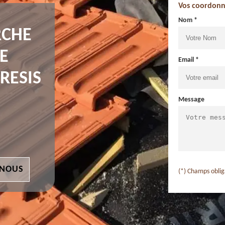
Vos coordonn
Nom *
RCHE
E
Email *
RESIS
Message
 NOUS
(*) Champs oblig