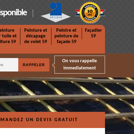
isponible
einture
Peinture et
Peintre et
Façadier
r tuile et
décapage
peinture de
59
iture 59
de volet 59
façade 59
On vous rappelle
immediatement
MANDEZ UN DEVIS GRATUIT