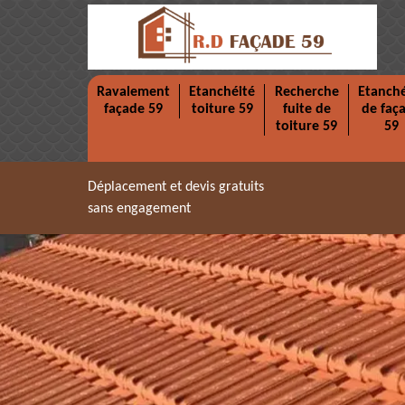
Ravalement
Etanchéité
Recherche
Etanché
façade 59
toiture 59
fuite de
de faç
toiture 59
59
Déplacement et devis gratuits
sans engagement