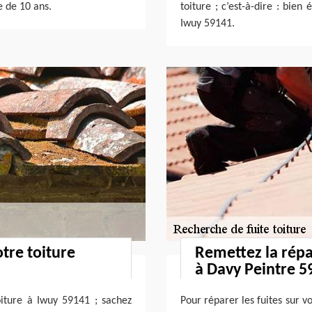
e de 10 ans.
toiture ; c’est-à-dire : bien
Iwuy 59141.
otre toiture
Remettez la répa
à Davy Peintre 5
iture à Iwuy 59141 ; sachez
Pour réparer les fuites sur v