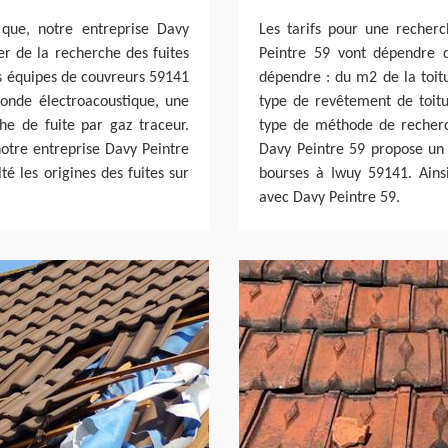
 que, notre entreprise Davy
Les tarifs pour une recherc
per de la recherche des fuites
Peintre 59 vont dépendre de
os équipes de couvreurs 59141
dépendre : du m2 de la toitu
sonde électroacoustique, une
type de revêtement de toitur
e de fuite par gaz traceur.
type de méthode de recherch
notre entreprise Davy Peintre
Davy Peintre 59 propose un t
té les origines des fuites sur
bourses à Iwuy 59141. Ainsi,
avec Davy Peintre 59.