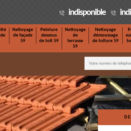
indisponible
ind
ité
Nettoyage
Peinture
Nettoyage
Nettoyage
P
ade
de façade
dessous
de
démoussage
su
59
de toit 59
terrasse
de toiture 59
to
59
DE