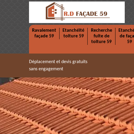
Ravalement
Etanchéité
Recherche
Etanché
façade 59
toiture 59
fuite de
de faç
toiture 59
59
Déplacement et devis gratuits
sans engagement