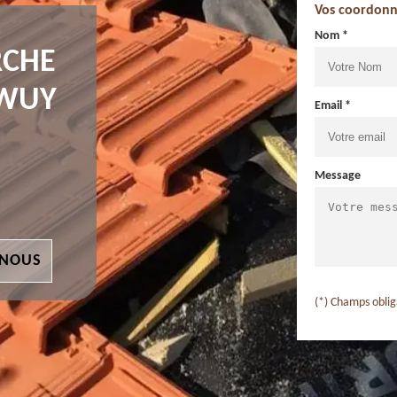
Vos coordonn
Nom *
RCHE
IWUY
Email *
Message
 NOUS
(*) Champs oblig