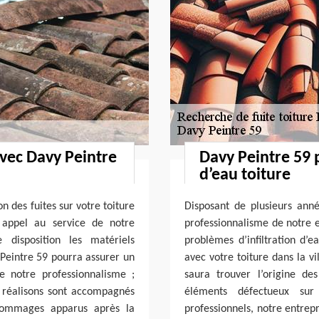
vec Davy Peintre
Davy Peintre 59 p
d’eau toiture
n des fuites sur votre toiture
Disposant de plusieurs ann
 appel au service de notre
professionnalisme de notre e
 disposition les matériels
problèmes d’infiltration d’e
 Peintre 59 pourra assurer un
avec votre toiture dans la v
e notre professionnalisme ;
saura trouver l’origine de
 réalisons sont accompagnés
éléments défectueux sur 
 dommages apparus après la
professionnels, notre entrep