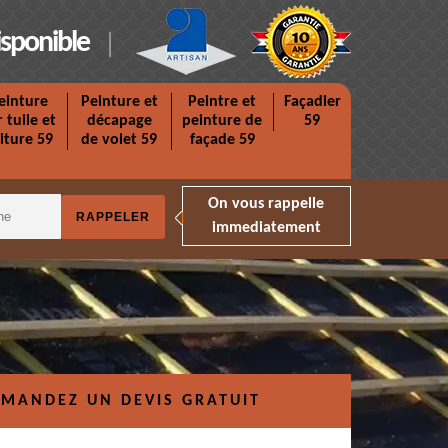
isponible
einture
Peinture et
Peintre et
Façadier
r tuile et
décapage
peinture de
59
iture 59
de volet 59
façade 59
On vous rappelle
immediatement
MANDEZ UN DEVIS GRATUIT