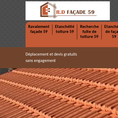
Ravalement
Etanchéité
Recherche
Etanché
façade 59
toiture 59
fuite de
de faç
toiture 59
59
Déplacement et devis gratuits
sans engagement