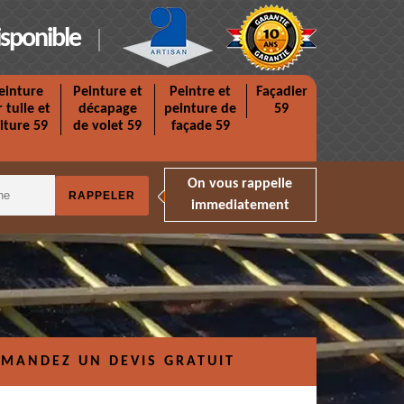
isponible
einture
Peinture et
Peintre et
Façadier
r tuile et
décapage
peinture de
59
iture 59
de volet 59
façade 59
On vous rappelle
immediatement
MANDEZ UN DEVIS GRATUIT