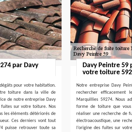
9274 par Davy
Davy Peintre 59 
votre toiture 59
dégâts pour votre habitation.
Notre entreprise Davy Pein
re toiture dans la ville de
rechercher efficacement l
vice de notre entreprise Davy
Marquillies 59274. Nous a
fuites sur votre toiture. Nos
forme de toiture que vous
s les éléments détériorés de
réaliser une recherche de fu
gueur. Ces derniers vont tout
électroacoustique, une rech
4 puisse retrouver toute sa
l’origine des fuites sur vot