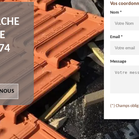
Vos coordonn
Nom *
RCHE
E
Email *
74
Message
 NOUS
(*) Champs oblig