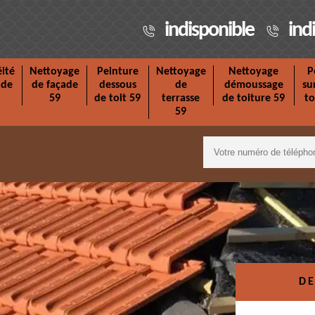
indisponible
ind
ité
Nettoyage
Peinture
Nettoyage
Nettoyage
P
ade
de façade
dessous
de
démoussage
su
59
de toit 59
terrasse
de toiture 59
to
59
DE