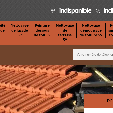
indisponible
ind
ité
Nettoyage
Peinture
Nettoyage
Nettoyage
P
ade
de façade
dessous
de
démoussage
su
59
de toit 59
terrasse
de toiture 59
to
59
DE