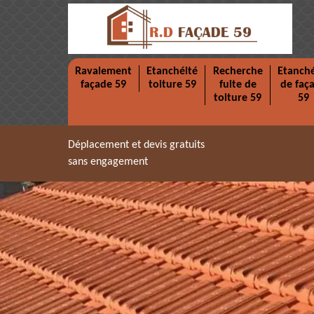
Ravalement
Etanchéité
Recherche
Etanché
façade 59
toiture 59
fuite de
de faç
toiture 59
59
Déplacement et devis gratuits
sans engagement