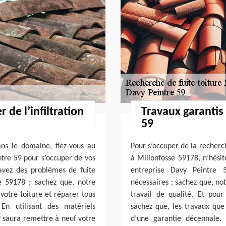
 de l’infiltration
Travaux garantis
59
ns le domaine, fiez-vous au
Pour s’occuper de la recherch
ntre 59 pour s’occuper de vos
à Millonfosse 59178, n’hésit
s avez des problèmes de fuite
entreprise Davy Peintre 5
se 59178 ; sachez que, notre
nécessaires ; sachez que, no
 votre toiture et réparer tous
travail de qualité. Et pou
En utilisant des matériels
sachez que, les travaux qu
9 saura remettre à neuf votre
d’une garantie décennale.