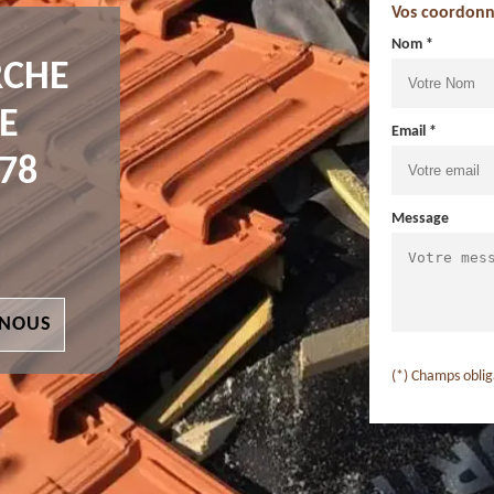
Vos coordonn
Nom *
RCHE
E
Email *
78
Message
 NOUS
(*) Champs oblig