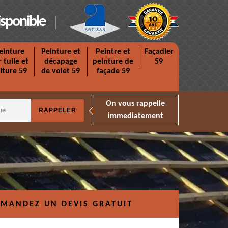
isponible
einture
Peinture et
Peintre et
Façadier
r tuile et
décapage
peinture de
59
iture 59
de volet 59
façade 59
On vous rappelle
immediatement
MANDEZ UN DEVIS GRATUIT