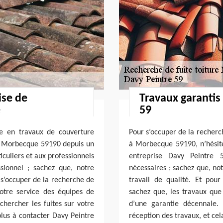
ise de
Travaux garantis
e
59
ée en travaux de couverture
Pour s’occuper de la recherch
de Morbecque 59190 depuis un
à Morbecque 59190, n’hésite
iculiers et aux professionnels
entreprise Davy Peintre 5
sionnel ; sachez que, notre
nécessaires ; sachez que, no
à s’occuper de la recherche de
travail de qualité. Et pou
otre service des équipes de
sachez que, les travaux qu
chercher les fuites sur votre
d’une garantie décennale.
 plus à contacter Davy Peintre
réception des travaux, et ce