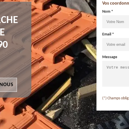
Vos coordonn
Nom *
RCHE
E
Email *
90
Message
 NOUS
(*) Champs oblig