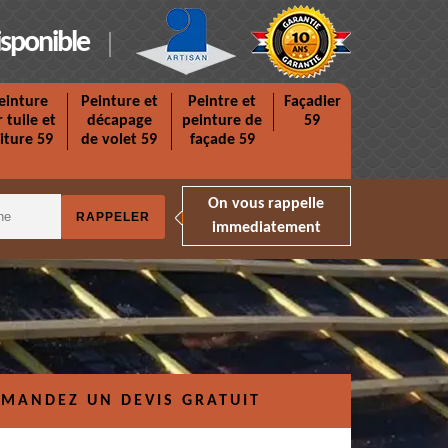
isponible
einture
Peinture et
Peintre et
Façadier
r tuile et
décapage
peinture de
59
iture 59
de volet 59
façade 59
On vous rappelle
immediatement
MANDEZ UN DEVIS GRATUIT