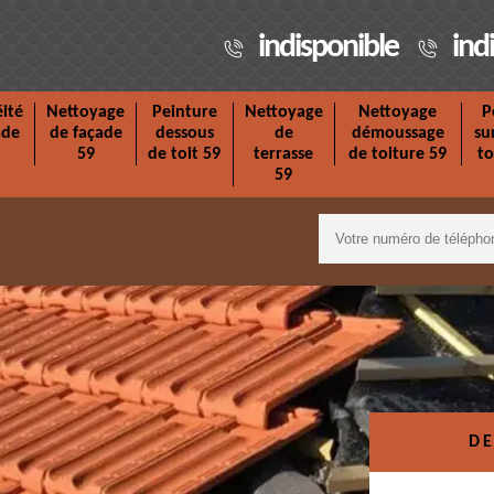
indisponible
ind
ité
Nettoyage
Peinture
Nettoyage
Nettoyage
P
ade
de façade
dessous
de
démoussage
su
59
de toit 59
terrasse
de toiture 59
to
59
DE