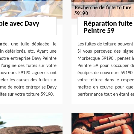
able avec Davy
Réparation fuite
Peintre 59
urée, une tuile déplacée, le
Les fuites de toiture peuven
in détériorés, etc. Ayant une
Si vous percevez des signe
notre entreprise Davy Peintre
Morbecque 59190 ; pensez à 
’origine des fuites sur votre
Peintre 59 pour s’occuper de
ouvreurs 59190 aguerris ont
équipes de couvreurs 59190 
ler les causes des fuites sur
votre toiture dans le respec
isme de notre entreprise Davy
mettre en œuvre pour que v
tes sur votre toiture 59190.
performance tout en étant es