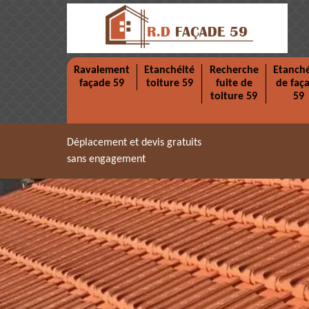
Ravalement
Etanchéité
Recherche
Etanché
façade 59
toiture 59
fuite de
de faç
toiture 59
59
Déplacement et devis gratuits
sans engagement