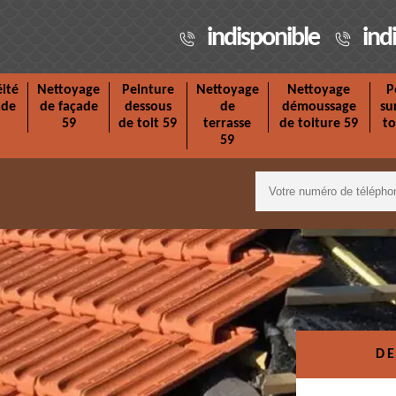
indisponible
ind
ité
Nettoyage
Peinture
Nettoyage
Nettoyage
P
ade
de façade
dessous
de
démoussage
su
59
de toit 59
terrasse
de toiture 59
to
59
DE