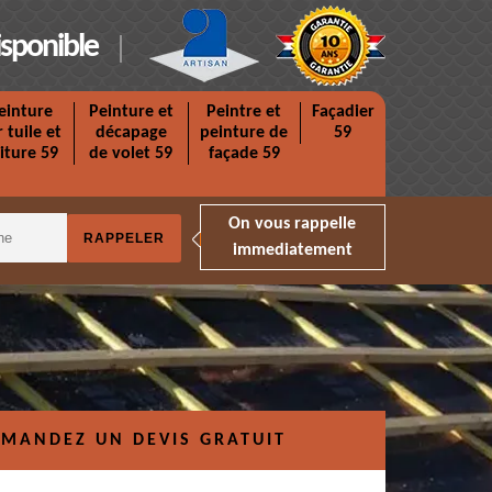
isponible
einture
Peinture et
Peintre et
Façadier
r tuile et
décapage
peinture de
59
iture 59
de volet 59
façade 59
On vous rappelle
immediatement
MANDEZ UN DEVIS GRATUIT