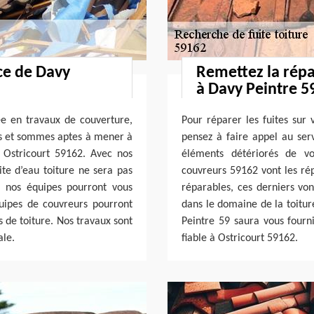
ce de Davy
Remettez la répa
à Davy Peintre 5
ée en travaux de couverture,
Pour réparer les fuites sur 
es et sommes aptes à mener à
pensez à faire appel au serv
à Ostricourt 59162. Avec nos
éléments détériorés de vo
ite d’eau toiture ne sera pas
couvreurs 59162 vont les répa
 ; nos équipes pourront vous
réparables, ces derniers vo
quipes de couvreurs pourront
dans le domaine de la toitur
s de toiture. Nos travaux sont
Peintre 59 saura vous fourni
le.
fiable à Ostricourt 59162.