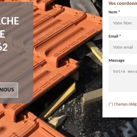
Vos coordonn
Nom *
RCHE
E
Email *
62
Message
 NOUS
(*) Champs oblig