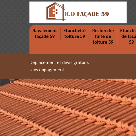
Ravalement
Etanchéité
Recherche
Etanché
façade 59
toiture 59
fuite de
de faç
toiture 59
59
Déplacement et devis gratuits
sans engagement