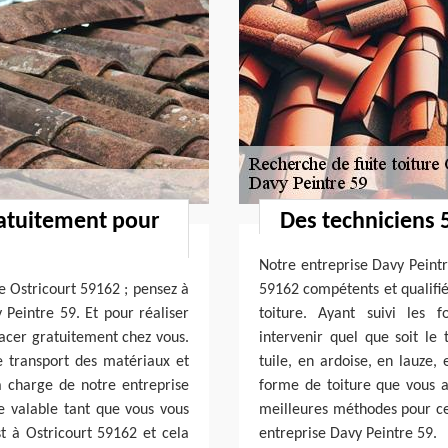
ratuitement pour
Des techniciens 5
Notre entreprise Davy Peintr
de Ostricourt 59162 ; pensez à
59162 compétents et qualifiés
 Peintre 59. Et pour réaliser
toiture. Ayant suivi les f
lacer gratuitement chez vous.
intervenir quel que soit le
 transport des matériaux et
tuile, en ardoise, en lauze, 
la charge de notre entreprise
forme de toiture que vous a
te valable tant que vous vous
meilleures méthodes pour ce f
st à Ostricourt 59162 et cela
entreprise Davy Peintre 59.