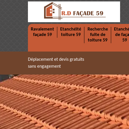
Ravalement
Etanchéité
Recherche
Etanché
façade 59
toiture 59
fuite de
de faç
toiture 59
59
Déplacement et devis gratuits
sans engagement