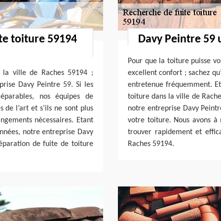
te toiture 59194
Davy Peintre 59 
Pour que la toiture puisse v
s la ville de Raches 59194 ;
excellent confort ; sachez qu
prise Davy Peintre 59. Si les
entretenue fréquemment. Et 
réparables, nos équipes de
toiture dans la ville de Rach
de l’art et s’ils ne sont plus
notre entreprise Davy Peintr
angements nécessaires. Etant
votre toiture. Nous avons à 
années, notre entreprise Davy
trouver rapidement et effica
éparation de fuite de toiture
Raches 59194.