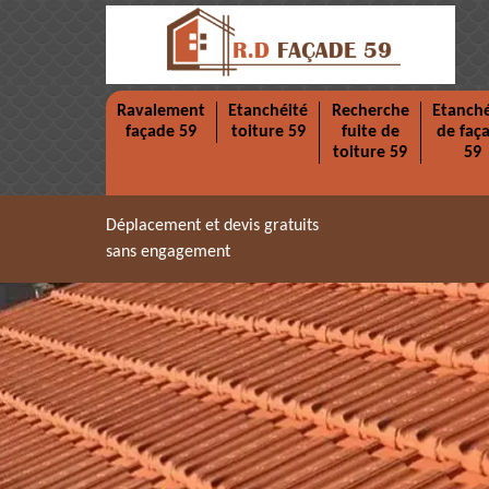
Ravalement
Etanchéité
Recherche
Etanché
façade 59
toiture 59
fuite de
de faç
toiture 59
59
Déplacement et devis gratuits
sans engagement