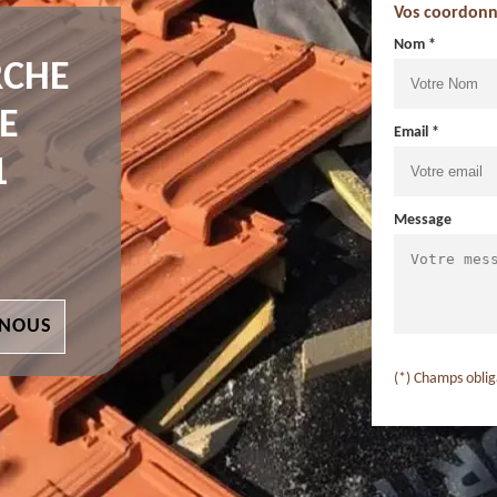
Vos coordonn
Nom *
RCHE
E
Email *
1
Message
 NOUS
(*) Champs oblig