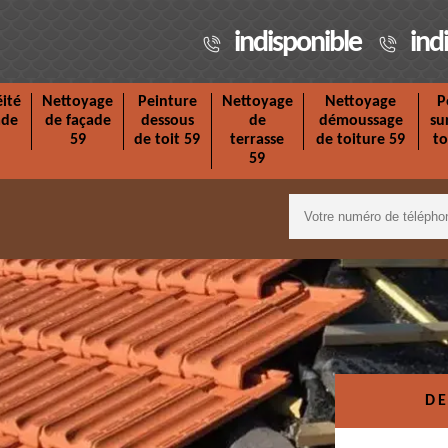
indisponible
ind
ité
Nettoyage
Peinture
Nettoyage
Nettoyage
P
ade
de façade
dessous
de
démoussage
su
59
de toit 59
terrasse
de toiture 59
to
59
DE