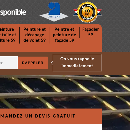
isponible
einture
Peinture et
Peintre et
Façadier
r tuile et
décapage
peinture de
59
iture 59
de volet 59
façade 59
On vous rappelle
immediatement
MANDEZ UN DEVIS GRATUIT