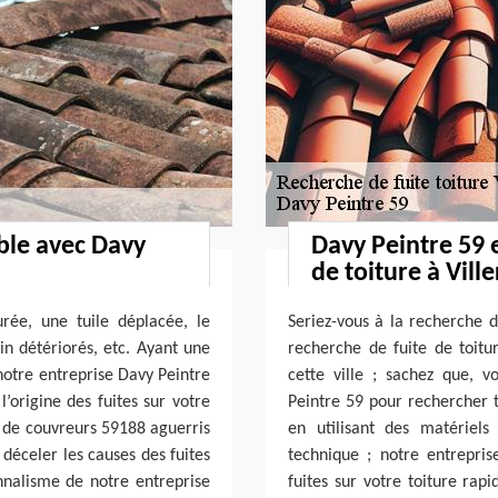
able avec Davy
Davy Peintre 59 
de toiture à Vill
urée, une tuile déplacée, le
Seriez-vous à la recherche d
in détériorés, etc. Ayant une
recherche de fuite de toitu
notre entreprise Davy Peintre
cette ville ; sachez que, 
’origine des fuites sur votre
Peintre 59 pour rechercher to
s de couvreurs 59188 aguerris
en utilisant des matériels
déceler les causes des fuites
technique ; notre entrepris
onnalisme de notre entreprise
fuites sur votre toiture rap