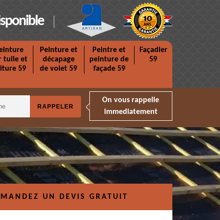
isponible
einture
Peinture et
Peintre et
Façadier
r tuile et
décapage
peinture de
59
iture 59
de volet 59
façade 59
On vous rappelle
immediatement
MANDEZ UN DEVIS GRATUIT