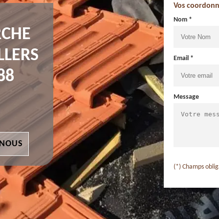
Vos coordonn
Nom *
RCHE
LLERS
Email *
88
Message
 NOUS
(*) Champs oblig