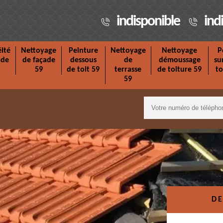
indisponible
ind
ité
Nettoyage
Peinture
Nettoyage
Nettoyage
P
ade
de façade
dessous
de
démoussage
su
59
de toit 59
terrasse
de toiture 59
to
59
DE