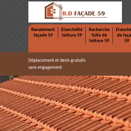
Ravalement
Etanchéité
Recherche
Etanché
façade 59
toiture 59
fuite de
de faç
toiture 59
59
Déplacement et devis gratuits
sans engagement