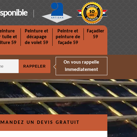
isponible
einture
Peinture et
Peintre et
Façadier
r tuile et
décapage
peinture de
59
iture 59
de volet 59
façade 59
On vous rappelle
immediatement
MANDEZ UN DEVIS GRATUIT