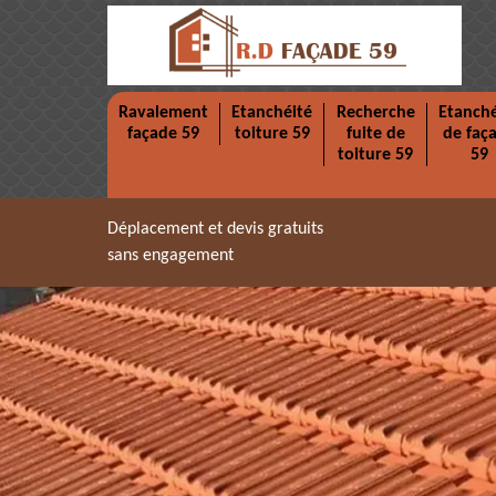
Ravalement
Etanchéité
Recherche
Etanché
façade 59
toiture 59
fuite de
de faç
toiture 59
59
Déplacement et devis gratuits
sans engagement