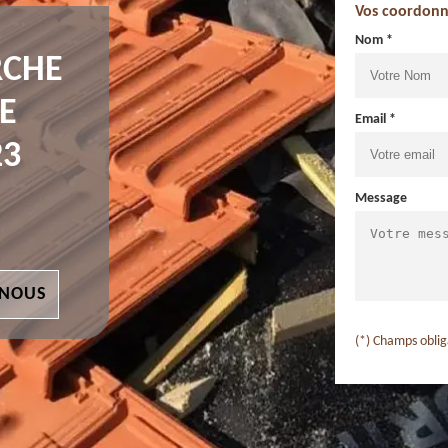
Vos coordonn
Nom *
RCHE
E
Email *
23
Message
 NOUS
(*) Champs oblig