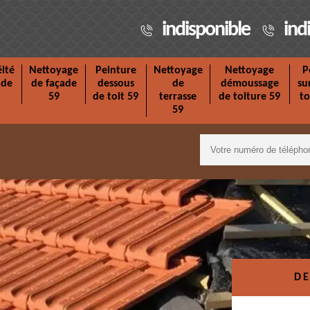
indisponible
ind
ité
Nettoyage
Peinture
Nettoyage
Nettoyage
P
ade
de façade
dessous
de
démoussage
su
59
de toit 59
terrasse
de toiture 59
to
59
DE