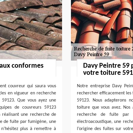
vaux conformes
Davy Peintre 59 
votre toiture 59
lent couvreur qui saura vous
Notre entreprise Davy Pein
ègles en vigueur en recherche
rechercher efficacement les f
te 59123. Que vous ayez une
59123. Nous adapterons n
équipes de couvreurs 59123
toiture que vous avez. Nos 
en réalisant une recherche de
recherche de fuite par 
he de fuite par fumigène, une
électroacoustique, une rech
, n’hésitez plus à remettre à
l’origine des fuites sur vot