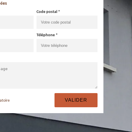
ées
Code postal *
Téléphone *
atoire