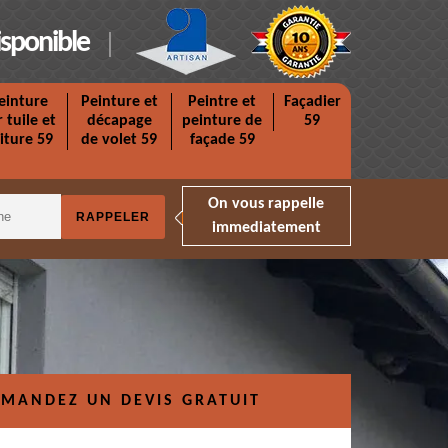
isponible
einture
Peinture et
Peintre et
Façadier
r tuile et
décapage
peinture de
59
iture 59
de volet 59
façade 59
On vous rappelle
immediatement
MANDEZ UN DEVIS GRATUIT