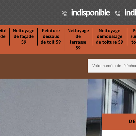
indisponible
ind
ité
Nettoyage
Peinture
Nettoyage
Nettoyage
P
ade
de façade
dessous
de
démoussage
su
59
de toit 59
terrasse
de toiture 59
to
59
DE