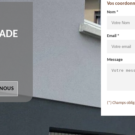
Vos coordonn
Nom *
ÇADE
Email *
Message
 NOUS
(*) Champs oblig