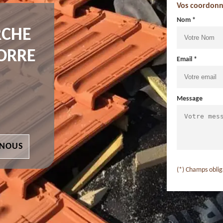
Vos coordonn
Nom *
RCHE
BORRE
Email *
Message
 NOUS
(*) Champs oblig