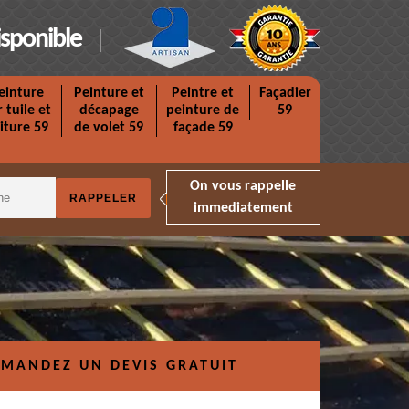
isponible
einture
Peinture et
Peintre et
Façadier
r tuile et
décapage
peinture de
59
iture 59
de volet 59
façade 59
On vous rappelle
immediatement
MANDEZ UN DEVIS GRATUIT