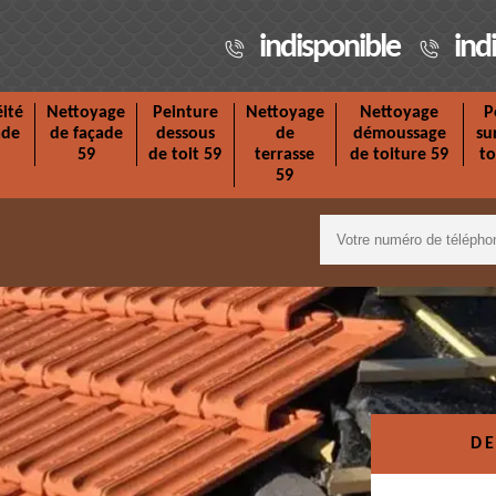
indisponible
ind
ité
Nettoyage
Peinture
Nettoyage
Nettoyage
P
ade
de façade
dessous
de
démoussage
su
59
de toit 59
terrasse
de toiture 59
to
59
DE