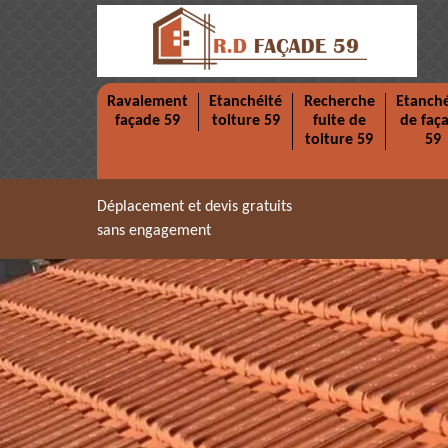
Ravalement
Etanchéité
Recherche
Etanché
façade 59
toiture 59
fuite de
de faç
toiture 59
59
Déplacement et devis gratuits
sans engagement