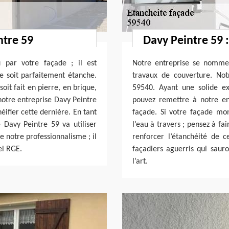
ntre 59
Davy Peintre 59 
u par votre façade ; il est
Notre entreprise se nomme
le soit parfaitement étanche.
travaux de couverture. Not
oit fait en pierre, en brique,
59540. Ayant une solide e
notre entreprise Davy Peintre
pouvez remettre à notre en
ifier cette dernière. En tant
façade. Si votre façade mo
e Davy Peintre 59 va utiliser
l’eau à travers ; pensez à fa
e notre professionnalisme ; il
renforcer l’étanchéité de 
el RGE.
façadiers aguerris qui sauro
l’art.