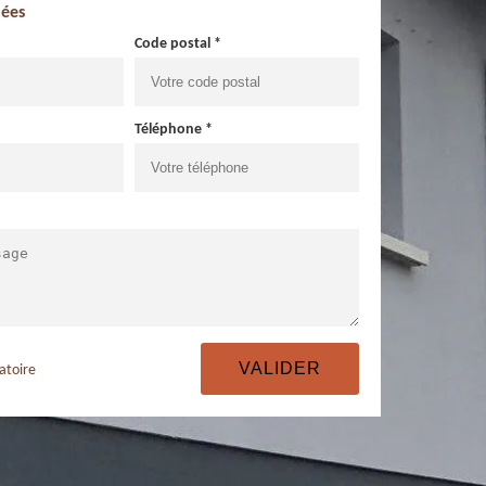
ées
Code postal *
Téléphone *
atoire