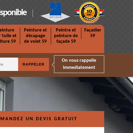
isponible
einture
Peinture et
Peintre et
Façadier
r tuile et
décapage
peinture de
59
iture 59
de volet 59
façade 59
On vous rappelle
immediatement
MANDEZ UN DEVIS GRATUIT