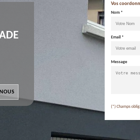
Vos coordonn
Nom *
ÇADE
Email *
Message
 NOUS
(*) Champs oblig