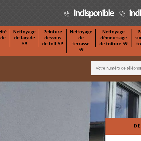
indisponible
ind
ité
Nettoyage
Peinture
Nettoyage
Nettoyage
P
ade
de façade
dessous
de
démoussage
su
59
de toit 59
terrasse
de toiture 59
to
59
DE