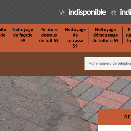
indisponible
ind
ité
Nettoyage
Peinture
Nettoyage
Nettoyage
P
ade
de façade
dessous
de
démoussage
su
59
de toit 59
terrasse
de toiture 59
to
59
DE