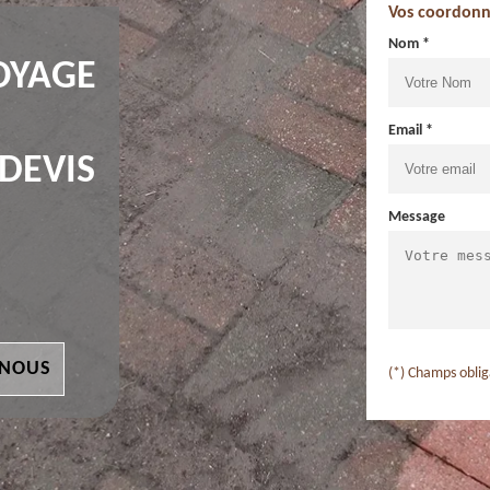
Vos coordonn
Nom *
OYAGE
Email *
 DEVIS
Message
 NOUS
(*) Champs oblig