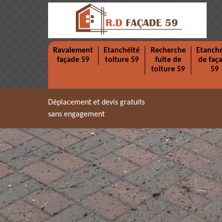
Ravalement
Etanchéité
Recherche
Etanché
façade 59
toiture 59
fuite de
de faç
toiture 59
59
Déplacement et devis gratuits
sans engagement