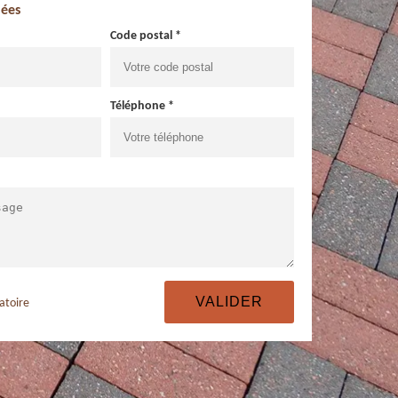
ées
Code postal *
Téléphone *
atoire