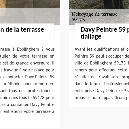
en de la terrasse
Davy Peintre 59
dallage
errasse à Ebblinghem ? Vous
Ayant les qualifications et
ulier de votre terrasse en
Peintre 59 peut s’occuper d
e est de grande envergure, Il
ville de Ebblinghem 59173. E
es travaux à votre place pour
renom pour effectuer cette 
uvez contacter Davy Peintre 59
résultat de travail sera p
les méthodes pour prendre en
dans le temps. Professionne
sont tous des professionnels
entreprise Davy Peintre 59 s
enir dans tous le 59173 pour
mousses ne réapparaîtront pl
pas à contacter Davy Peintre
r entretenir votre terrasse à