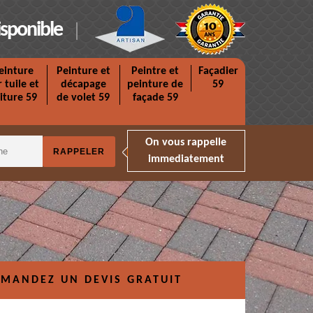
isponible
einture
Peinture et
Peintre et
Façadier
r tuile et
décapage
peinture de
59
iture 59
de volet 59
façade 59
On vous rappelle
immediatement
MANDEZ UN DEVIS GRATUIT