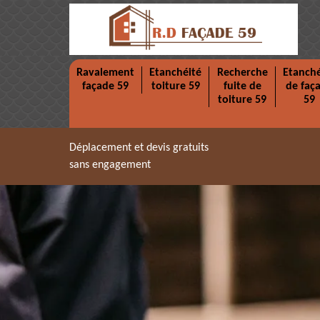
Ravalement
Etanchéité
Recherche
Etanché
façade 59
toiture 59
fuite de
de faç
toiture 59
59
Déplacement et devis gratuits
sans engagement