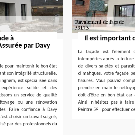
ade à
Il est important 
Assurée par Davy
La façade est l’élément 
intempéries après la toiture 
le pour maintenir le bon état
de divers saletés et paras
nt son intégrité structurelle.
climatiques, votre façade pe
linghem, est spécialisée dans
fissures. Vous pouvez comp
expérience solide et des
prendre en main le nettoya
ssons un service de qualité
doit d’être en bon état car 
ttoyage ou une rénovation
Ainsi, n’hésitez pas à fai
tes. Faire confiance à Davy
Peintre 59 ; pour effectuer ce
est choisir un travail soigné,
isé par des professionnels du