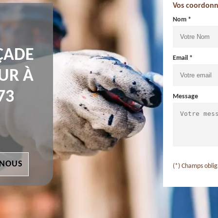
Vos coordonn
Nom *
ÇADE
Email *
UR À
73
Message
 NOUS
(*) Champs oblig