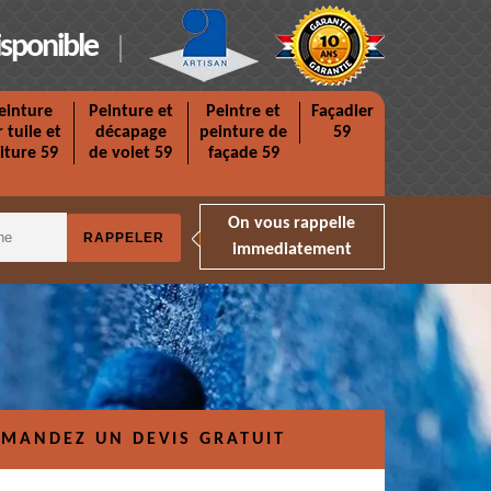
isponible
einture
Peinture et
Peintre et
Façadier
r tuile et
décapage
peinture de
59
iture 59
de volet 59
façade 59
On vous rappelle
immediatement
MANDEZ UN DEVIS GRATUIT