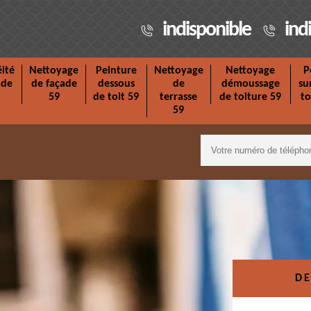
indisponible
ind
ité
Nettoyage
Peinture
Nettoyage
Nettoyage
P
ade
de façade
dessous
de
démoussage
su
59
de toit 59
terrasse
de toiture 59
to
59
DE